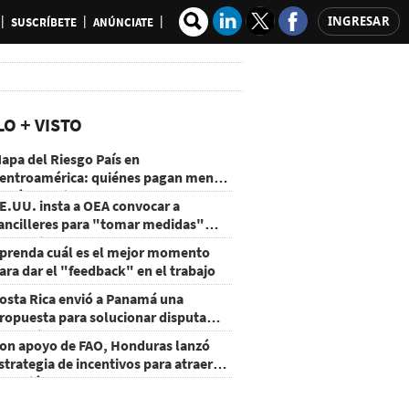
INGRESAR
SUSCRÍBETE
ANÚNCIATE
LO + VISTO
apa del Riesgo País en
entroamérica: quiénes pagan menos
 cuáles mejoraron
E.UU. insta a OEA convocar a
ancilleres para "tomar medidas"
obre Nicaragua
prenda cuál es el mejor momento
ara dar el "feedback" en el trabajo
osta Rica envió a Panamá una
ropuesta para solucionar disputa
omercial
on apoyo de FAO, Honduras lanzó
strategia de incentivos para atraer
nversión al agro