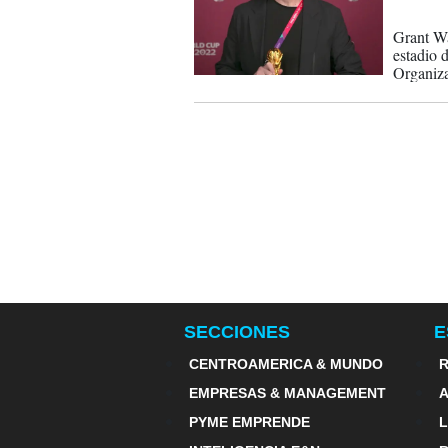
10-12-
Grant Wa
estadio 
Organiza
urgente,
general
SECCIONES
E
CENTROAMERICA & MUNDO
R
EMPRESAS & MANAGEMENT
PYME EMPRENDE