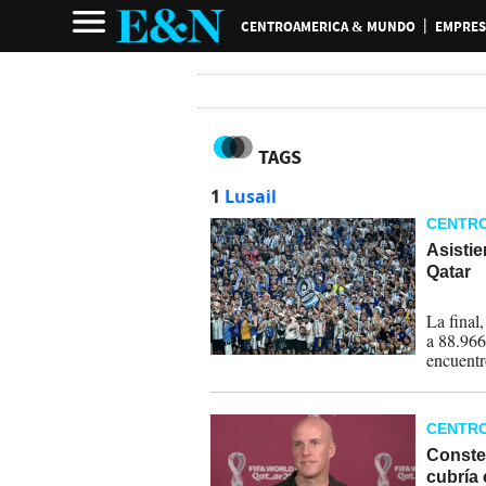
CENTROAMERICA & MUNDO
EMPRES
TAGS
1
Lusail
CENTR
Asistie
Qatar
19-12-
La final
a 88.966
encuentr
CENTR
Conste
cubría 