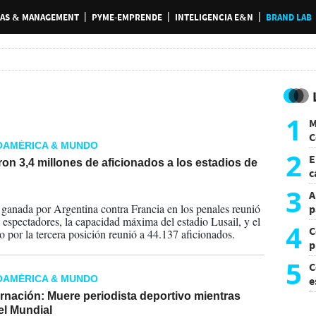
AS & MANAGEMENT
PYME-EMPRENDE
INTELIGENCIA E&N
BRAND LAB
1
M
C
OAMÉRICA & MUNDO
y
2
E
ron 3,4 millones de aficionados a los estadios de
c
s
3
A
2022
, ganada por Argentina contra Francia en los penales reunió
p
 espectadores, la capacidad máxima del estadio Lusail, y el
4
C
o por la tercera posición reunió a 44.137 aficionados.
p
c
5
C
OAMÉRICA & MUNDO
e
i
rnación: Muere periodista deportivo mientras
el Mundial