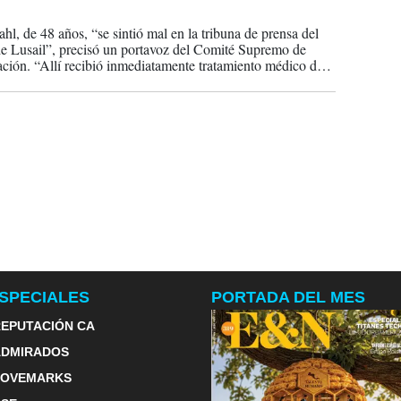
2022
hl, de 48 años, “se sintió mal en la tribuna de prensa del
de Lusail”, precisó un portavoz del Comité Supremo de
ción. “Allí recibió inmediatamente tratamiento médico de
 que continuó durante su traslado en ambulancia al hospital
 Hamad”, en Doha.
SPECIALES
PORTADA DEL MES
EPUTACIÓN CA
ADMIRADOS
LOVEMARKS