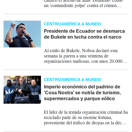
un 'contundente golpe' contra el crimen
organizado transnacional.
CENTROAMÉRICA & MUNDO
Presidente de Ecuador se desmarca
de Bukele en lucha contra el narco
13-01-2024
Al estilo de Bukele, Noboa declaró esta
semana la guerra a una veintena de
organizaciones mafiosas, con unos 20.000
miembros que siembran el terror desde el
domingo con motines carcelarios, guardias
penitenciarios tomados como rehenes por
CENTROAMÉRICA & MUNDO
presos y ataques con explosivos.
Imperio económico del padrino de
‘Cosa Nostra’ se nutría de turismo,
supermercados y parque eólico
19-01-2023
El líder de la temida organización criminal ha
reciclado parte de su enorme fortuna,
proveniente del tráfico de drogas en la década
del 80 y 90, en actividades legales entre ellas