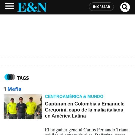
INGRESAR
TAGS
1
Mafia
CENTROAMÉRICA & MUNDO
Capturan en Colombia a Emanuele
Gregorini, capo de la mafia italiana
en América Latina
18-03-2025
El brigadier general Carlos Fernando Triana
calificó el arresto de alias 'Dollarino' como