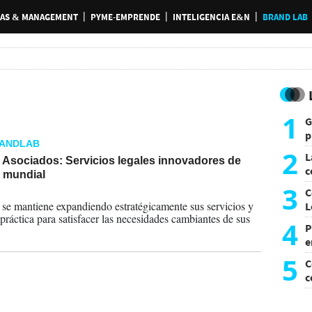
AS & MANAGEMENT
PYME-EMPRENDE
INTELIGENCIA E&N
BRAND LAB
1
G
p
RANDLAB
e
2
L
 Asociados: Servicios legales innovadores de
c
d mundial
G
3
C
2024
 se mantiene expandiendo estratégicamente sus servicios y
L
 práctica para satisfacer las necesidades cambiantes de sus
4
P
e
p
5
C
c
c