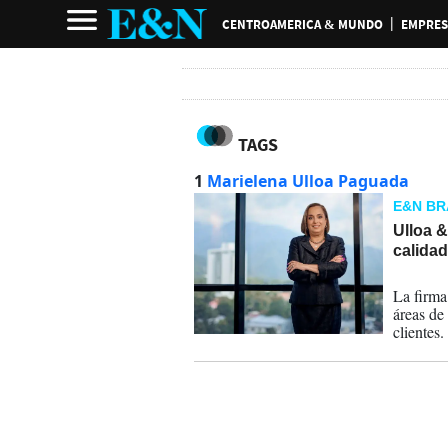
CENTROAMERICA & MUNDO
EMPRES
TAGS
1
Marielena Ulloa Paguada
E&N B
Ulloa &
calida
11-01-
La firma
áreas de
clientes.