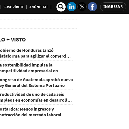
INGRESAR
SUSCRÍBETE
ANÚNCIATE
LO + VISTO
obierno de Honduras lanzó
lataforma para agilizar el comercio
xterior
a sostenibilidad impulsa la
ompetitividad empresarial en
uatemala
ongreso de Guatemala aprobó nueva
ey General del Sistema Portuario
roductividad de uno de cada seis
mpleos en economías en desarrollo
odría mejorar por la IA
osta Rica: Menos ingresos y
ontracción del mercado laboral
ausan baja del consumo