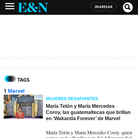
INGRESAR
TAGS
1
Marvel
MUJERES DESAFIANTES
María Telón y María Mercedes
Coroy, las guatemaltecas que brillan
en ‘Wakanda Forever’ de Marvel
27-10-2022
María Telón y María Mercedes Coroy, quien
estuvo en la alfombra roja del debut mundial