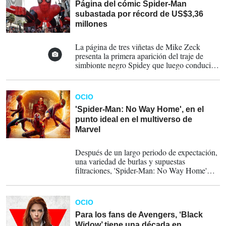
Página del cómic Spider-Man
subastada por récord de US$3,36
millones
14-01-2022
La página de tres viñetas de Mike Zeck
presenta la primera aparición del traje de
simbionte negro Spidey que luego conduciría
a la creación del 'supervillano' Venom,
creado para la Marvel Super Heroes Secret
Wars, una serie publicada por Marvel Comics
OCIO
en 1984-85, para la página 25 del número 8.
'Spider-Man: No Way Home', en el
punto ideal en el multiverso de
Marvel
18-12-2021
Después de un largo periodo de expectación,
una variedad de burlas y supuestas
filtraciones, 'Spider-Man: No Way Home'
está a la altura de las expectativas, brindando
el tipo de diversión descarada en la pantalla
grande que los cines han estado esperando.
OCIO
Para los fans de Avengers, ‘Black
Widow’ tiene una década en