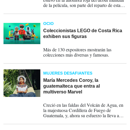
de la película, son parte del reparto de esta
película, donde el poder femenino queda de
manifiesto.
OCIO
Coleccionistas LEGO de Costa Rica
exhiben sus figuras
10-09-2022
Más de 130 expositores mostrarán las
colecciones más diversas y famosas.
MUJERES DESAFIANTES
María Mercedes Coroy, la
guatemalteca que entra al
multiverso Marvel
25-07-2022
Creció en las faldas del Volcán de Agua, en
la majestuosa Cordillera de Fuego de
Guatemala, y, ahora su esfuerzo la lleva a
vivir un papel ‘mágico’, según lo ha revelado.