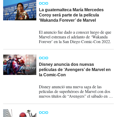
OCIO
La guatemalteca María Mercedes
Coroy será parte de la película
‘Wakanda Forever’ de Marvel
24-07-2022
El anuncio fue dado a conocer luego de que
Marvel estrenara el adelanto de ‘Wakanda
Forever’ en la San Diego Comic-Con 2022.
OCIO
Disney anuncia dos nuevas
películas de ‘Avengers’ de Marvel en
la Comic-Con
24-07-2022
Disney anunció una nueva saga de las
películas de superhéroes de Marvel con dos
nuevos títulos de “Avengers” el sábado en la
Comic-Con y exhibió a los fanáticos un
primer vistazo a su secuela de “Pantera
Negra”.
OCIO