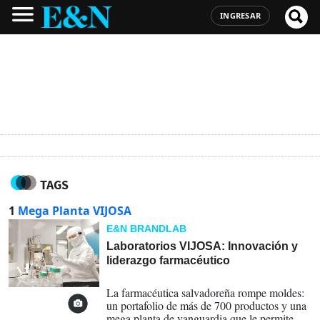
INGRESAR
TAGS
1
Mega Planta VIJOSA
E&N BRANDLAB
Laboratorios VIJOSA: Innovación y
liderazgo farmacéutico
07-07-2026
La farmacéutica salvadoreña rompe moldes:
un portafolio de más de 700 productos y una
mega planta de vanguardia que le permite