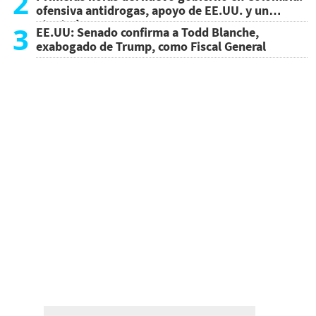
2
ofensiva antidrogas, apoyo de EE.UU. y un
atentado
3
EE.UU: Senado confirma a Todd Blanche,
exabogado de Trump, como Fiscal General