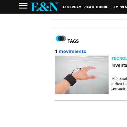
CENTROAMERICA & MUNDO
EMPRES
TAGS
1
movimiento
TECNOL
Inventa
29-03-
El apara
aplica f
sensacio
deslizam