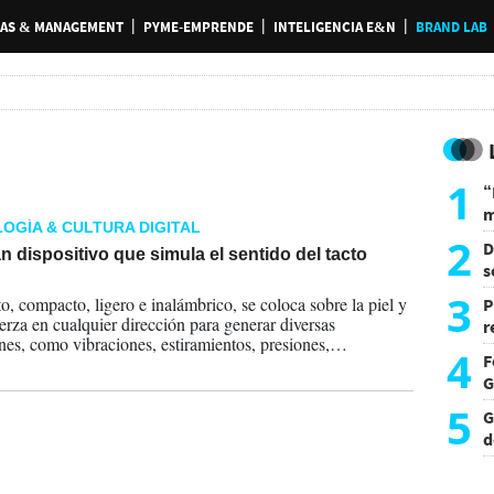
AS & MANAGEMENT
PYME-EMPRENDE
INTELIGENCIA E&N
BRAND LAB
1
“
m
OGÍA & CULTURA DIGITAL
d
2
D
n dispositivo que simula el sentido del tacto
s
2025
L
3
to, compacto, ligero e inalámbrico, se coloca sobre la piel y
P
uerza en cualquier dirección para generar diversas
r
nes, como vibraciones, estiramientos, presiones,
d
4
F
ientos y torsiones.
G
5
G
d
p