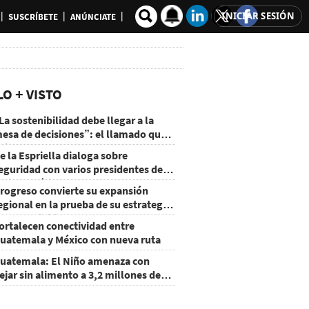
INICIAR SESIÓN
SUSCRÍBETE
ANÚNCIATE
LO + VISTO
La sostenibilidad debe llegar a la
esa de decisiones”: el llamado que
eja CentraRSE
e la Espriella dialoga sobre
eguridad con varios presidentes de
atinoamérica
rogreso convierte su expansión
egional en la prueba de su estrategia
e sostenibilidad
ortalecen conectividad entre
uatemala y México con nueva ruta
uatemala: El Niño amenaza con
ejar sin alimento a 3,2 millones de
ersonas