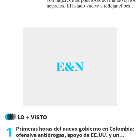
negocios. El listado vuelve a reflejar el peso
dominante de Estados Unidos en el liderazgo
corporativo global, pero también exhibe el
avance de ejecutivas iberoamericanas que
ganan influencia en banca, tecnología, retail
y salud.
LO + VISTO
1
Primeras horas del nuevo gobierno en Colombia:
ofensiva antidrogas, apoyo de EE.UU. y un