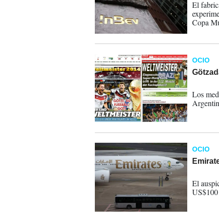
El fabri
experime
Copa Mun
generó u
barriles.
OCIO
Götzad
14-07-
Los medio
Argentin
OCIO
Emirate
14-07-
El auspi
US$100 m