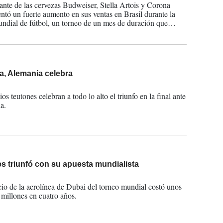
cante de las cervezas Budweiser, Stella Artois y Corona
ntó un fuerte aumento en sus ventas en Brasil durante la
dial de fútbol, un torneo de un mes de duración que
n consumo extra de 140 millones de litros o dos millones de
a, Alemania celebra
2014
s teutones celebran a todo lo alto el triunfo en la final ante
a.
s triunfó con su apuesta mundialista
2014
cio de la aerolínea de Dubai del torneo mundial costó unos
illones en cuatro años.