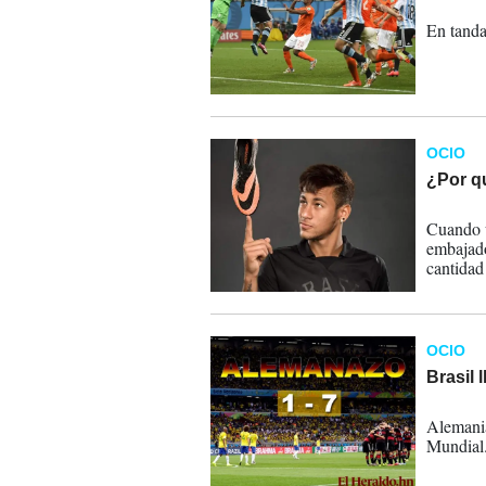
09-07-
En tanda
OCIO
¿Por q
08-07-
Cuando u
embajado
cantidad
deportis
OCIO
Brasil 
08-07-
Alemania 
Mundial