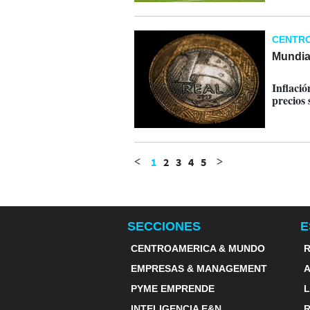
CENTR
Mundial
08-07-
Inflació
precios
1
2
3
4
5
<
>
SECCIONES
E
CENTROAMERICA & MUNDO
R
EMPRESAS & MANAGEMENT
PYME EMPRENDE
INTELIGENCIA E&N