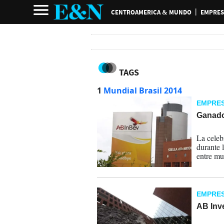
CENTROAMERICA & MUNDO
EMPRES
TAGS
1
Mundial Brasil 2014
EMPRE
Ganado
04-08-
La celebr
durante 
entre mu
resultad
EMPRE
AB Inv
31-07-