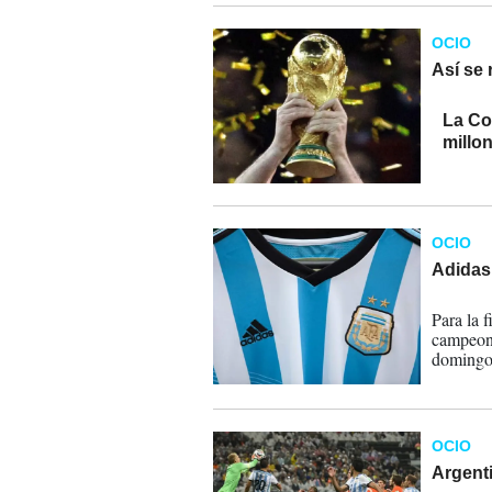
OCIO
Así se 
11-07-
La Co
millo
OCIO
Adidas
10-07-
Para la 
campeona
domingo 
OCIO
Argenti