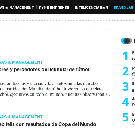
AS & MANAGEMENT
PYME-EMPRENDE
INTELIGENCIA E&N
BRAND LAB
1
E
c
SAS & MANAGEMENT
s
2
P
res y perdedores del Mundial de fútbol
f
2014
m
3
ación tras las victorias y los llantos ante las derrotas
E
los partidos del Mundial de fútbol tuvieron su correlato
g
chos ejecutivos en todo el mundo, mientras observaban sus
f
4
A
os financieros, según reporte de Wall Street Journal.
P
5
E
SAS & MANAGEMENT
U
eb feliz con resultados de Copa del Mundo
a
2014