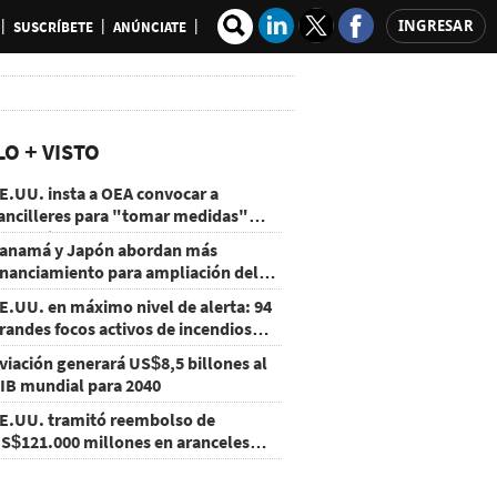
INGRESAR
SUSCRÍBETE
ANÚNCIATE
LO + VISTO
E.UU. insta a OEA convocar a
ancilleres para "tomar medidas"
obre Nicaragua
anamá y Japón abordan más
inanciamiento para ampliación del
etro
E.UU. en máximo nivel de alerta: 94
randes focos activos de incendios
orestales
viación generará US$8,5 billones al
IB mundial para 2040
E.UU. tramitó reembolso de
S$121.000 millones en aranceles
nulados