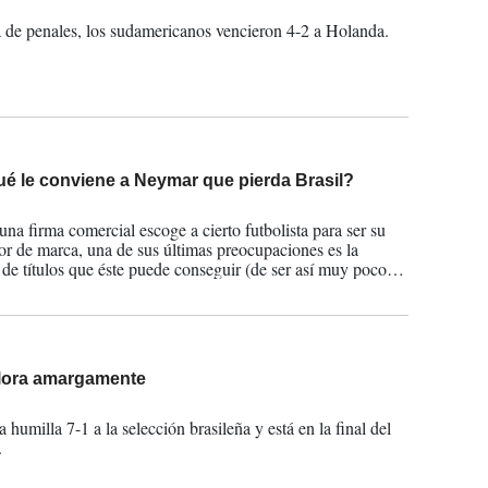
2014
 de penales, los sudamericanos vencieron 4-2 a Holanda.
ué le conviene a Neymar que pierda Brasil?
2014
na firma comercial escoge a cierto futbolista para ser su
r de marca, una de sus últimas preocupaciones es la
 de títulos que éste puede conseguir (de ser así muy pocos
tas contarían con patrocinadores).
llora amargamente
2014
humilla 7-1 a la selección brasileña y está en la final del
.