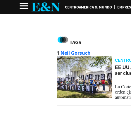
CENTROAMERICA & MUNDO
EMPRES
TAGS
1
Neil Gorsuch
CENTR
EE.UU. 
ser ciu
01-04-
La Corte
orden ej
automáti
temporal
constitu