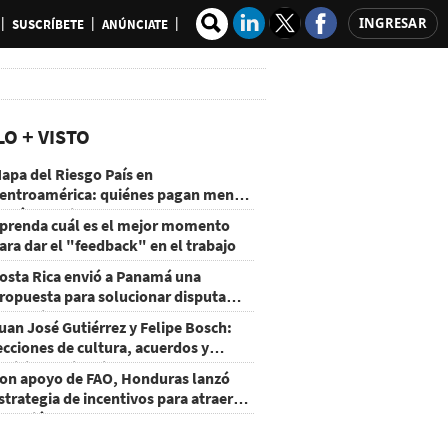
INGRESAR
SUSCRÍBETE
ANÚNCIATE
LO + VISTO
apa del Riesgo País en
entroamérica: quiénes pagan menos
 cuáles mejoraron
prenda cuál es el mejor momento
ara dar el "feedback" en el trabajo
osta Rica envió a Panamá una
ropuesta para solucionar disputa
omercial
uan José Gutiérrez y Felipe Bosch:
ecciones de cultura, acuerdos y
ecisiones sin miedo
on apoyo de FAO, Honduras lanzó
strategia de incentivos para atraer
nversión al agro