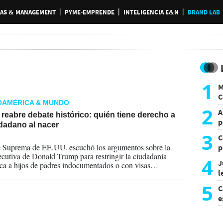
AS & MANAGEMENT
PYME-EMPRENDE
INTELIGENCIA E&N
BRAND LAB
1
M
C
OAMÉRICA & MUNDO
y
2
A
reabre debate histórico: quién tiene derecho a
p
dadano al nacer
3
C
2026
 Suprema de EE.UU. escuchó los argumentos sobre la
p
ecutiva de Donald Trump para restringir la ciudadanía
c
4
J
ca a hijos de padres indocumentados o con visas
l
es. El caso puede redefinir uno de los principios
cionales más sensibles de ese país.
d
5
C
e
i