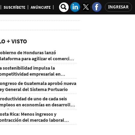
INGRESAR
SUSCRÍBETE
ANÚNCIATE
LO + VISTO
obierno de Honduras lanzó
lataforma para agilizar el comercio
xterior
a sostenibilidad impulsa la
ompetitividad empresarial en
uatemala
ongreso de Guatemala aprobó nueva
ey General del Sistema Portuario
roductividad de uno de cada seis
mpleos en economías en desarrollo
odría mejorar por la IA
osta Rica: Menos ingresos y
ontracción del mercado laboral
ausan baja del consumo