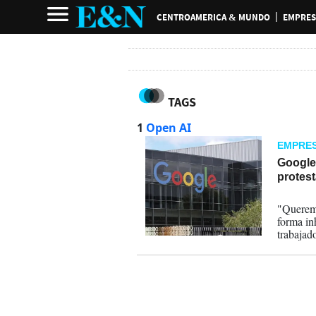
CENTROAMERICA & MUNDO
EMPRES
TAGS
1
Open AI
EMPRE
Google 
protes
29-04-
"Queremo
forma in
trabajad