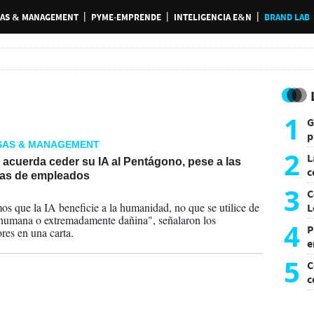
AS & MANAGEMENT
PYME-EMPRENDE
INTELIGENCIA E&N
BRAND LAB
1
G
p
SAS & MANAGEMENT
e
2
L
acuerda ceder su IA al Pentágono, pese a las
c
tas de empleados
G
3
C
2026
s que la IA beneficie a la humanidad, no que se utilice de
L
humana o extremadamente dañina", señalaron los
4
P
ores en una carta.
e
p
5
C
c
c