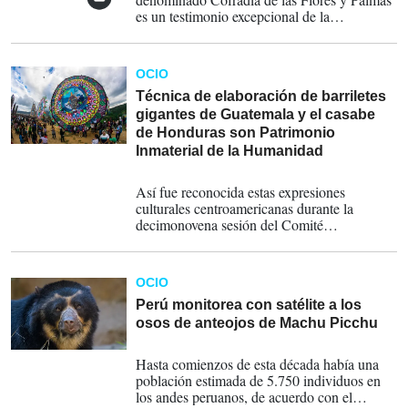
es un testimonio excepcional de la
espiritualidad, creatividad colectiva y
continuidad cultural de la comunidad de
Panchimalco, cuyas mujeres, portadores y
OCIO
familias han preservado, transmitido y
renovado esta manifestación a lo largo de
Técnica de elaboración de barriletes
generaciones.
gigantes de Guatemala y el casabe
de Honduras son Patrimonio
Inmaterial de la Humanidad
05-12-2024
Así fue reconocida estas expresiones
culturales centroamericanas durante la
decimonovena sesión del Comité
Intergubernamental para la Salvaguardia del
Patrimonio Cultural Inmaterial de la Unesco.
OCIO
Perú monitorea con satélite a los
osos de anteojos de Machu Picchu
22-05-2024
Hasta comienzos de esta década había una
población estimada de 5.750 individuos en
los andes peruanos, de acuerdo con el