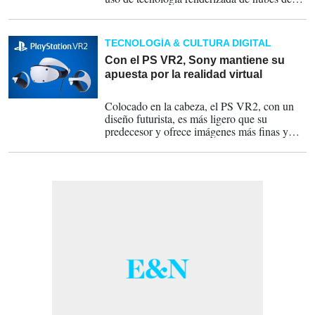
puntos y basado en el tema filosófico "No
hay creación sin destrucción".
TECNOLOGÍA & CULTURA DIGITAL
Con el PS VR2, Sony mantiene su
apuesta por la realidad virtual
22-02-2023
Colocado en la cabeza, el PS VR2, con un
diseño futurista, es más ligero que su
predecesor y ofrece imágenes más finas y
fluidas. Los nuevos mandos, con forma de
agarradera, son también más fáciles de
manipular.