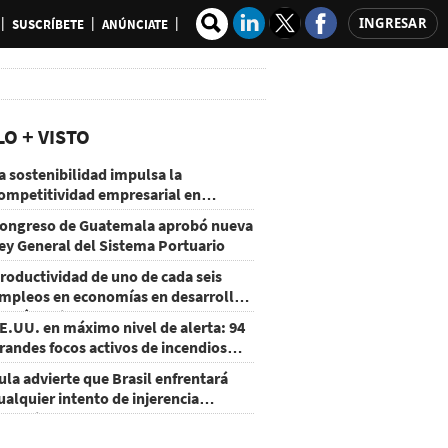
INGRESAR
SUSCRÍBETE
ANÚNCIATE
LO + VISTO
a sostenibilidad impulsa la
ompetitividad empresarial en
uatemala
ongreso de Guatemala aprobó nueva
ey General del Sistema Portuario
roductividad de uno de cada seis
mpleos en economías en desarrollo
odría mejorar por la IA
E.UU. en máximo nivel de alerta: 94
randes focos activos de incendios
orestales
ula advierte que Brasil enfrentará
ualquier intento de injerencia
xtranjera