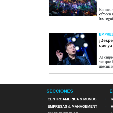
28-10-
En medio 
ofrecen 
los segu
liberar 
EMPRE
¡Desped
que ya 
13-02-
Al empre
ver que 
ingenier
hace uno
SECCIONES
E
CENTROAMERICA & MUNDO
R
EMPRESAS & MANAGEMENT