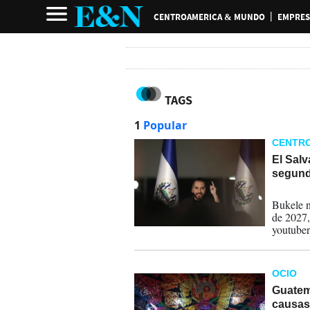
CENTROAMERICA & MUNDO
EMPRES
TAGS
1
Popular
CENTR
El Salv
segund
01-06-
Bukele n
de 2027,
youtuber
Dios, mi 
más".
OCIO
Guatema
causas