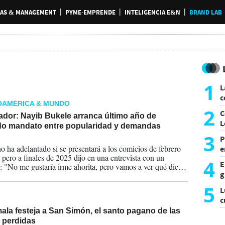
AS & MANAGEMENT
PYME-EMPRENDE
INTELIGENCIA E&N
BRAND LAB
1
L
c
OAMÉRICA & MUNDO
G
2
C
ador: Nayib Bukele arranca último año de
L
o mandato entre popularidad y demandas
3
P
2026
o ha adelantado si se presentará a los comicios de febrero
e
 pero a finales de 2025 dijo en una entrevista con un
p
4
E
: "No me gustaría irme ahorita, pero vamos a ver qué dice
g
familia y el país, (...) pero si fuera por mí, yo sigo diez años
f
5
L
c
e
la festeja a San Simón, el santo pagano de las
 perdidas