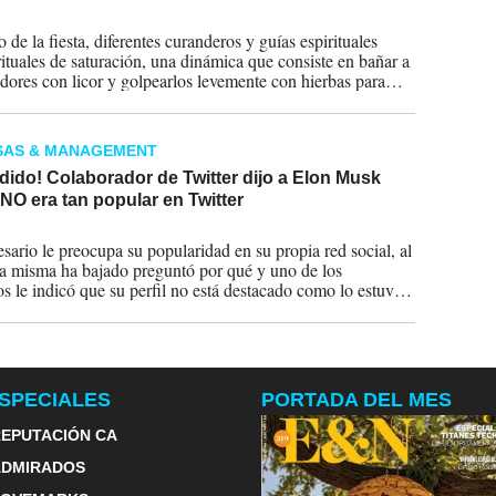
2024
de la fiesta, diferentes curanderos y guías espirituales
rituales de saturación, una dinámica que consiste en bañar a
idores con licor y golpearlos levemente con hierbas para
presiones y malas energías.
SAS & MANAGEMENT
ido! Colaborador de Twitter dijo a Elon Musk
NO era tan popular en Twitter
2023
sario le preocupa su popularidad en su propia red social, al
la misma ha bajado preguntó por qué y uno de los
os le indicó que su perfil no está destacado como lo estuvo
s meses. Eso lo llevó a ser despedido.
SPECIALES
PORTADA DEL MES
EPUTACIÓN CA
ADMIRADOS