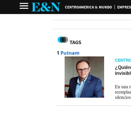
CENTROAMERICA & MUNDO
EMPRES
TAGS
1
Putnam
CENTR
¿Quién 
invisibl
28-05-
En una r
reemplaz
silencios
desarrol
vínculos 
fragment