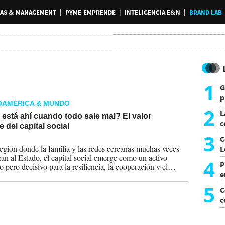
AS & MANAGEMENT
PYME-EMPRENDE
INTELIGENCIA E&N
BRAND LAB
1
G
p
OAMÉRICA & MUNDO
e
2
L
está ahí cuando todo sale mal? El valor
c
e del capital social
G
3
C
2026
egión donde la familia y las redes cercanas muchas veces
L
an al Estado, el capital social emerge como un activo
4
P
o pero decisivo para la resiliencia, la cooperación y el
e
lo. La gran pregunta es cuánto tiempo podrán resistir esos
bajo la presión de la inseguridad, la polarización y la
p
5
C
ación social
c
c