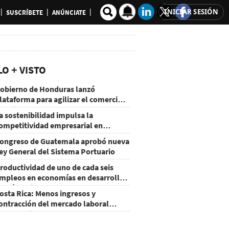
INICIAR SESIÓN
SUSCRÍBETE
ANÚNCIATE
LO + VISTO
obierno de Honduras lanzó
lataforma para agilizar el comercio
xterior
a sostenibilidad impulsa la
ompetitividad empresarial en
uatemala
ongreso de Guatemala aprobó nueva
ey General del Sistema Portuario
roductividad de uno de cada seis
mpleos en economías en desarrollo
odría mejorar por la IA
osta Rica: Menos ingresos y
ontracción del mercado laboral
ausan baja del consumo