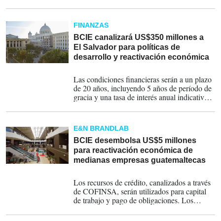
reactivación y el crecimiento de la economía.
FINANZAS
BCIE canalizará US$350 millones a
El Salvador para políticas de
desarrollo y reactivación económica
14-12-2022
Las condiciones financieras serán a un plazo
de 20 años, incluyendo 5 años de período de
gracia y una tasa de interés anual indicativa
del 7,41 %.
E&N BRANDLAB
BCIE desembolsa US$5 millones
para reactivación económica de
medianas empresas guatemaltecas
07-09-2022
Los recursos de crédito, canalizados a través
de COFINSA, serán utilizados para capital
de trabajo y pago de obligaciones. Los
sectores beneficiados serán construcción y
servicios.