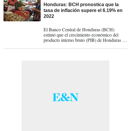
Honduras: BCH pronostica que la
tasa de inflación supere el 6.19% en
2022
07-04-2022
El Banco Central de Honduras (BCH)
estimó que el crecimiento económico del
producto interno bruto (PIB) de Honduras se
ubicará entre el 3.5 y 4.5% en 2022 y 2023;
además, advirtió que la inflación para este
año será de 6.19% y de 4.44% para 2023.