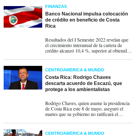
FINANZAS
Banco Nacional impulsa colocación
de crédito en beneficio de Costa
Rica
08-08-2022
Resultados del I Semestre 2022 revelan que
el crecimiento interanual de la cartera de
crédito alcanzó 10,4 %, superior al obtenido
por la industria bancaria.
CENTROAMÉRICA & MUNDO
Costa Rica: Rodrigo Chaves
descarta acuerdo de Escazú, que
protege a los ambientalistas
04-05-2022
Rodrigo Chaves, quien asume la presidencia
de Costa Rica este 8 de mayo, aseguró el
martes que su gobierno no ratificará el
acuerdo ambiental de Escazú, que establece
la protección de los ambientalistas y del cual
su país fue impulsor y sede para su firma.
CENTROAMÉRICA & MUNDO