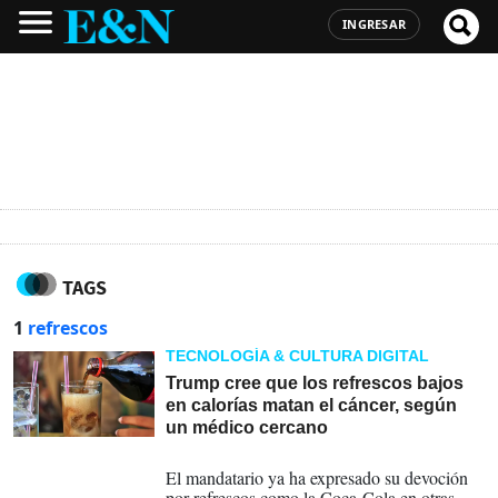
INGRESAR
TAGS
1
refrescos
TECNOLOGÍA & CULTURA DIGITAL
Trump cree que los refrescos bajos
en calorías matan el cáncer, según
un médico cercano
16-04-2026
El mandatario ya ha expresado su devoción
por refrescos como la Coca-Cola en otras