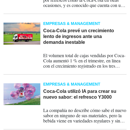
ocasiones, y es conocido que cuenta con un
botón especial en su mesa del Despacho
Oval para que se le suministre esta bebida,
que en su caso es la versión 'diet' o 'light'.
EMPRESAS & MANAGEMENT
Coca-Cola prevé un crecimiento
lento de ingresos ante una
demanda inestable
10-02-2026
El volumen total de cajas vendidas por Coca-
Cola aumentó 1 % en el trimestre, en línea
con el crecimiento registrado en los tres
meses anteriores.
EMPRESAS & MANAGEMENT
Coca-Cola utilizó IA para crear su
nuevo sabor: el refresco Y3000
13-09-2023
La compañía no describe cómo sabe el nuevo
sabor en ninguno de sus materiales, pero la
bebida viene en variedades regulares y sin
azúcar.