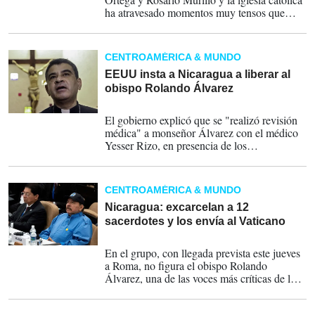
ha atravesado momentos muy tensos que
supusieron la expulsión, encarcelamiento y
retirada de la nacionalidad a obispos y
sacerdotes nicaragüenses.
CENTROAMÉRICA & MUNDO
EEUU insta a Nicaragua a liberar al
obispo Rolando Álvarez
03-01-2024
El gobierno explicó que se "realizó revisión
médica" a monseñor Álvarez con el médico
Yesser Rizo, en presencia de los
comisionados generales de la Policía,
Zhukov Serrano y Luis Barrantes.
CENTROAMÉRICA & MUNDO
Nicaragua: excarcelan a 12
sacerdotes y los envía al Vaticano
19-10-2023
En el grupo, con llegada prevista este jueves
a Roma, no figura el obispo Rolando
Álvarez, una de las voces más críticas de la
Iglesia Católica de Nicaragua contra el
gobierno de Daniel Ortega y quien ha