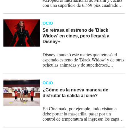
con una superficie de 6,559 pies cuadrados y
capacidad para más de 300 pasajeros.
OCIO
Se retrasa el estreno de 'Black
Widow' en cines, pero llegará a
Disney+
23-03-2021
Disney anunció este martes que retrasó el
esperado estreno de 'Black Widow' y de otras
películas animadas y de superhéroes,
acabando con las expectativas de un rápido
regreso a las salas de cine en Estados Unidos
que acaban de reabrir tras un año de
OCIO
pandemia.
¿Cómo es la nueva manera de
disfrutar la salida al cine?
14-03-2021
En Cinemark, por ejemplo, todo visitante
debe portar la mascarilla, pasar por un
control de temperatura al ingresar, los zapatos
deben colocarse en una carpeta para