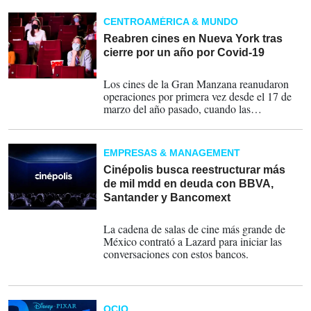
higienizarlos; se brinda alcohol gel al entrar y
en otros puntos de las instalaciones.
CENTROAMÉRICA & MUNDO
Reabren cines en Nueva York tras
cierre por un año por Covid-19
06-03-2021
Los cines de la Gran Manzana reanudaron
operaciones por primera vez desde el 17 de
marzo del año pasado, cuando las
autoridades decretaron su cierre a raíz del
Covid-19
EMPRESAS & MANAGEMENT
Cinépolis busca reestructurar más
de mil mdd en deuda con BBVA,
Santander y Bancomext
06-01-2021
La cadena de salas de cine más grande de
México contrató a Lazard para iniciar las
conversaciones con estos bancos.
OCIO