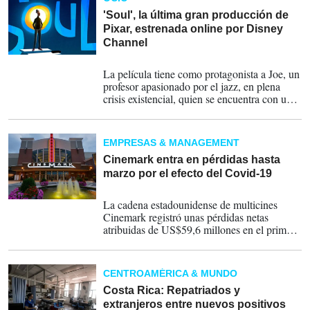
'Soul', la última gran producción de
Pixar, estrenada online por Disney
Channel
10-10-2020
La película tiene como protagonista a Joe, un
profesor apasionado por el jazz, en plena
crisis existencial, quien se encuentra con un
espíritu, bautizado '22', en un universo
fantástico.
EMPRESAS & MANAGEMENT
Cinemark entra en pérdidas hasta
marzo por el efecto del Covid-19
03-06-2020
La cadena estadounidense de multicines
Cinemark registró unas pérdidas netas
atribuidas de US$59,6 millones en el primer
trimestre de 2020, frente a los beneficios de
US$32,7 millones del mismo periodo del año
anterior.
CENTROAMÉRICA & MUNDO
Costa Rica: Repatriados y
extranjeros entre nuevos positivos