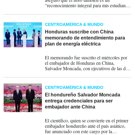
“reconocimiento integral para mis estudiantes
y compañeros de trabajo a quienes les debo
lo que he podido hacer y ser”.
CENTROAMÉRICA & MUNDO
Honduras suscribe con China
memorando de entendimiento para
plan de energía eléctrica
12-12-2024
El memorando fue suscrito el miércoles por
el embajador de Honduras en China,
Salvador Moncada, con ejecutivos de las dos
firmas del país asiático.
CENTROAMÉRICA & MUNDO
El hondureño Salvador Moncada
entrega credenciales para ser
embajador ante China
31-01-2024
El científico, quien se convierte en el primer
embajador hondureño ante el país asiático,
fue anunciado con este cargo por la