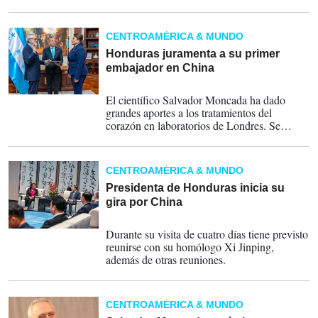
presidenta Xiomara Castro, el pasado 2 de
junio del 2023.
CENTROAMÉRICA & MUNDO
Honduras juramenta a su primer
embajador en China
16-09-2023
El científico Salvador Moncada ha dado
grandes aportes a los tratamientos del
corazón en laboratorios de Londres. Se
convierte en el primer hondureño canciller en
China.
CENTROAMÉRICA & MUNDO
Presidenta de Honduras inicia su
gira por China
09-06-2023
Durante su visita de cuatro días tiene previsto
reunirse con su homólogo Xi Jinping,
además de otras reuniones.
CENTROAMÉRICA & MUNDO