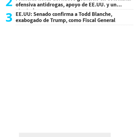
2
ofensiva antidrogas, apoyo de EE.UU. y un
atentado
3
EE.UU: Senado confirma a Todd Blanche,
exabogado de Trump, como Fiscal General