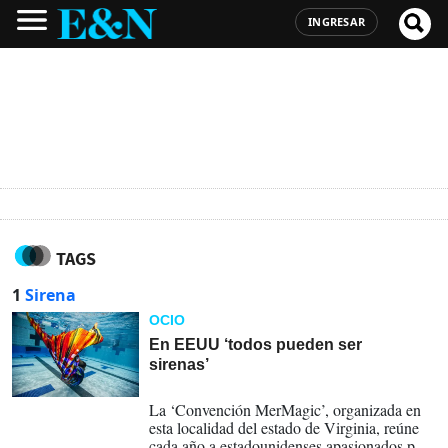
INGRESAR
TAGS
1
Sirena
OCIO
En EEUU ‘todos pueden ser
sirenas’
06-03-2023
La ‘Convención MerMagic’, organizada en
esta localidad del estado de Virginia, reúne
cada año a estadounidenses apasionados por