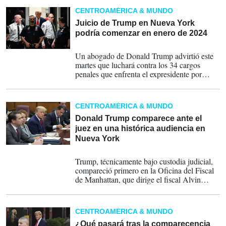
CENTROAMÉRICA & MUNDO
Juicio de Trump en Nueva York
podría comenzar en enero de 2024
04-04-2023
Un abogado de Donald Trump advirtió este
martes que luchará contra los 34 cargos
penales que enfrenta el expresidente por
pagos para encubrir tres casos
comprometedores antes de elecciones de
2016 y calificó la situación de “triste”.
CENTROAMÉRICA & MUNDO
Donald Trump comparece ante el
juez en una histórica audiencia en
Nueva York
04-04-2023
Trump, técnicamente bajo custodia judicial,
compareció primero en la Oficina del Fiscal
de Manhattan, que dirige el fiscal Alvin
Bragg, donde se sometió al protocolo
habitual de cualquier imputado: toma de
huellas dactilares y fotos para la ficha
CENTROAMÉRICA & MUNDO
judicial.
¿Qué pasará tras la comparecencia