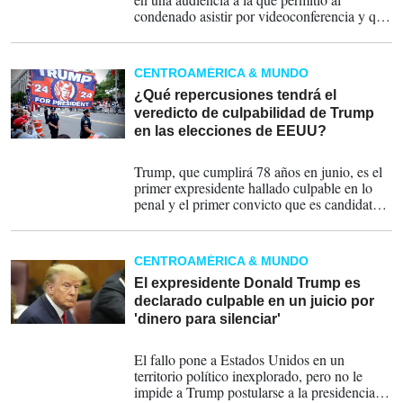
condenado asistir por videoconferencia y que
hará historia, pese a que Trump no pisará la
cárcel ni tendrá ninguna otra obligación para
con el tribunal, en forma de multa o de
CENTROAMÉRICA & MUNDO
personación ante la corte con alguna
periodicidad.
¿Qué repercusiones tendrá el
veredicto de culpabilidad de Trump
en las elecciones de EEUU?
30-05-2024
Trump, que cumplirá 78 años en junio, es el
primer expresidente hallado culpable en lo
penal y el primer convicto que es candidato
de un gran partido político, lo que da a los
demócratas abundante material para atacarlo
en vísperas de la revancha electoral de
CENTROAMÉRICA & MUNDO
noviembre con el presidente Joe Biden.
El expresidente Donald Trump es
declarado culpable en un juicio por
'dinero para silenciar'
30-05-2024
El fallo pone a Estados Unidos en un
territorio político inexplorado, pero no le
impide a Trump postularse a la presidencia,