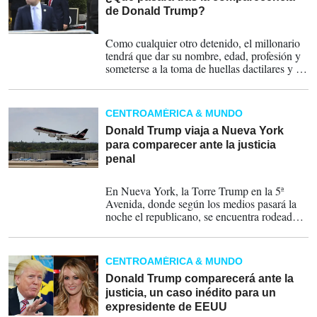
de Donald Trump?
04-04-2023
Como cualquier otro detenido, el millonario
tendrá que dar su nombre, edad, profesión y
someterse a la toma de huellas dactilares y a
ser fotografiado.
CENTROAMÉRICA & MUNDO
Donald Trump viaja a Nueva York
para comparecer ante la justicia
penal
03-04-2023
En Nueva York, la Torre Trump en la 5ª
Avenida, donde según los medios pasará la
noche el republicano, se encuentra rodeada
de autobuses de la policía en alerta máxima
en previsión de posibles disturbios.
CENTROAMÉRICA & MUNDO
Donald Trump comparecerá ante la
justicia, un caso inédito para un
expresidente de EEUU