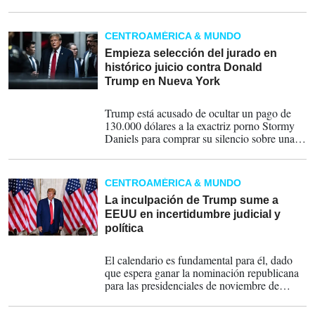
incluso en el caso improbable de que el juez
Juan Merchan, que dará a conocer la
sentencia el 11 de julio, lo condene a prisión.
CENTROAMÉRICA & MUNDO
Empieza selección del jurado en
histórico juicio contra Donald
Trump en Nueva York
15-04-2024
Trump está acusado de ocultar un pago de
130.000 dólares a la exactriz porno Stormy
Daniels para comprar su silencio sobre una
supuesta relación extramatrimonial que se
remonta a 2006 y proteger su campaña
electoral de 2016, que finalmente ganó
CENTROAMÉRICA & MUNDO
contra la demócrata Hillary Clinton.
La inculpación de Trump sume a
EEUU en incertidumbre judicial y
política
05-04-2023
El calendario es fundamental para él, dado
que espera ganar la nominación republicana
para las presidenciales de noviembre de
2024.