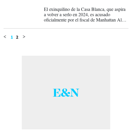
31-03-2023
El exinquilino de la Casa Blanca, que aspira
a volver a serlo en 2024, es acusado
oficialmente por el fiscal de Manhattan Alvin
Bragg, dependiente de la justicia del estado
de Nueva York, del pago de US$130.000 a
la actriz y directora de cine porno Stormy
1
2
<
>
Daniels justo antes de las elecciones de
noviembre de 2016 para ocultar una supuesta
relacion extramatrimonial.