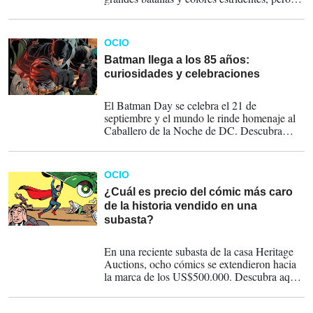
la vez ha mantenido ese lado humano de un
Superman que dedica su vida a defender un
planeta al que no pertenece.
OCIO
Batman llega a los 85 años:
curiosidades y celebraciones
16-09-2024
El Batman Day se celebra el 21 de
septiembre y el mundo le rinde homenaje al
Caballero de la Noche de DC. Descubra
algunas curiosidades de este superhéroe.
OCIO
¿Cuál es precio del cómic más caro
de la historia vendido en una
subasta?
10-04-2024
En una reciente subasta de la casa Heritage
Auctions, ocho cómics se extendieron hacia
la marca de los US$500.000. Descubra aquí
cuáles fueron los más valiosos.