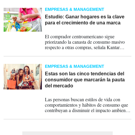
Estas son las Grand TOM y Super TOM del
estudio de Marcas Top of Mind de
EMPRESAS & MANAGEMENT
Centroamérica de Estrategia & Negocios y
Kantar Mercaplan.
Estudio: Ganar hogares es la clave
para el crecimiento de una marca
07-06-2024
El comprador centroamericano sigue
priorizando la canasta de consumo masivo
respecto a otras compras, señala Kantar
Worldpanel.
EMPRESAS & MANAGEMENT
Estas son las cinco tendencias del
consumidor que marcarán la pauta
del mercado
25-02-2023
Las personas buscan estilos de vida con
comportamientos y hábitos de consumo que
contribuyan a disminuir el impacto ambiental
y social.