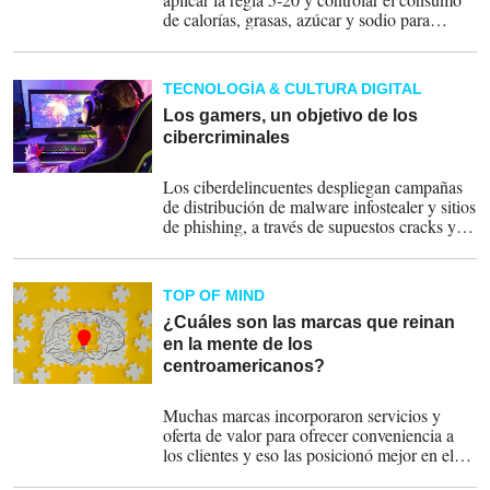
de calorías, grasas, azúcar y sodio para
mejorar su salud.
TECNOLOGÍA & CULTURA DIGITAL
Los gamers, un objetivo de los
cibercriminales
30-08-2024
Los ciberdelincuentes despliegan campañas
de distribución de malware infostealer y sitios
de phishing, a través de supuestos cracks y
cheats en sitios web no oficiales e incluso
con mods comprometidos en plataformas y
repositorios reconocidos.
TOP OF MIND
¿Cuáles son las marcas que reinan
en la mente de los
centroamericanos?
12-06-2024
Muchas marcas incorporaron servicios y
oferta de valor para ofrecer conveniencia a
los clientes y eso las posicionó mejor en el
nivel de recordación de sus consumidores.