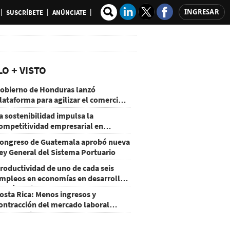
INGRESAR
SUSCRÍBETE
ANÚNCIATE
LO + VISTO
obierno de Honduras lanzó
lataforma para agilizar el comercio
xterior
a sostenibilidad impulsa la
ompetitividad empresarial en
uatemala
ongreso de Guatemala aprobó nueva
ey General del Sistema Portuario
roductividad de uno de cada seis
mpleos en economías en desarrollo
odría mejorar por la IA
osta Rica: Menos ingresos y
ontracción del mercado laboral
ausan baja del consumo