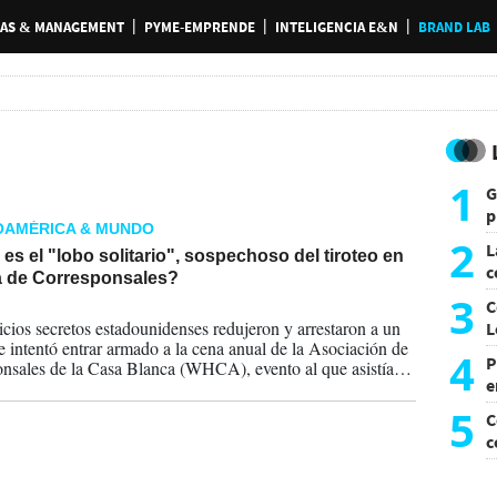
AS & MANAGEMENT
PYME-EMPRENDE
INTELIGENCIA E&N
BRAND LAB
1
G
p
OAMÉRICA & MUNDO
e
2
L
es el "lobo solitario", sospechoso del tiroteo en
c
a de Corresponsales?
G
3
C
2026
icios secretos estadounidenses redujeron y arrestaron a un
L
e intentó entrar armado a la cena anual de la Asociación de
4
P
nsales de la Casa Blanca (WHCA), evento al que asistían
e
dente Donald Trump, la primera dama y miembros del
 estadounidense.
p
5
C
c
c