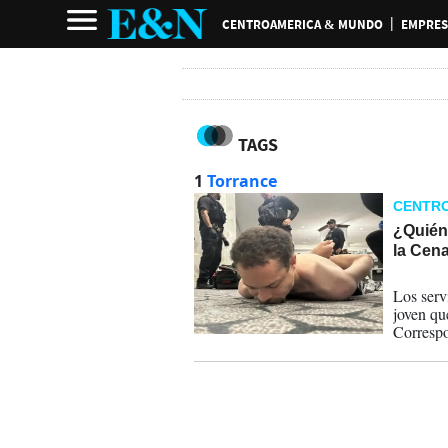
CENTROAMERICA & MUNDO
EMPRES
TAGS
1
Torrance
CENTR
¿Quién 
la Cen
27-04-
Los serv
joven qu
Correspo
el presi
Gobierno