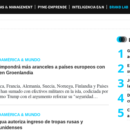
AS & MANAGEMENT
PYME-EMPRENDE
INTELIGENCIA E&N
BRAND LAB
1
G
a
OAMÉRICA & MUNDO
a
2
E
impondrá más aranceles a países europeos con
s
 en Groenlandia
a
3
J
2026
a, Francia, Alemania, Suecia, Noruega, Finlandia y Países
l
 han sumado con efectivos militares en la isla, codiciada por
d
4
D
rno Trump con el argumento reforzar su "seguridad
c
" y de que caiga en manos de China o Rusia.
e
5
C
OAMÉRICA & MUNDO
a
ua autoriza ingreso de tropas rusas y
unidenses