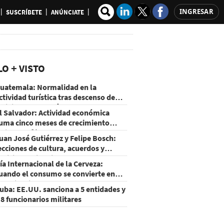
INGRESAR
SUSCRÍBETE
ANÚNCIATE
LO + VISTO
uatemala: Normalidad en la
ctividad turística tras descenso de
ctividad del volcán de Fuego
l Salvador: Actividad económica
uma cinco meses de crecimiento
rriba de 4%
uan José Gutiérrez y Felipe Bosch:
ecciones de cultura, acuerdos y
ecisiones sin miedo
ía Internacional de la Cerveza:
uando el consumo se convierte en
xperiencia
uba: EE.UU. sanciona a 5 entidades y
 8 funcionarios militares