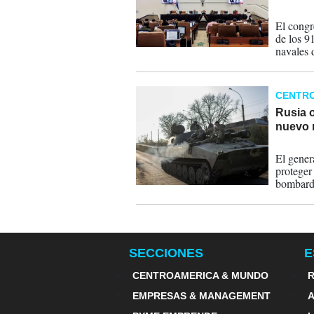
14-06-
El congr
de los 9
navales 
Latina.
CENTR
Rusia o
nuevo 
10-11-
El gener
proteger
bombarde
SECCIONES
E
CENTROAMERICA & MUNDO
R
EMPRESAS & MANAGEMENT