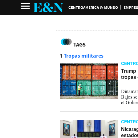
CENTROAMERICA & MUNDO
EMPRES
TAGS
1
Tropas militares
CENTR
Trump 
tropas
17-01-
Dinamarc
Bajos se
el Gobie
nacional
CENTR
Nicarag
estado