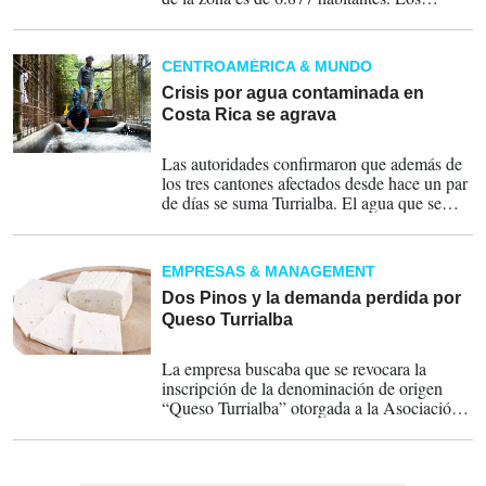
indígenas generan más de 1000 millones de
colones para el comercio de Turrialba al año.
CENTROAMÉRICA & MUNDO
Crisis por agua contaminada en
Costa Rica se agrava
05-02-2024
Las autoridades confirmaron que además de
los tres cantones afectados desde hace un par
de días se suma Turrialba. El agua que se
sirve por medio de las tuberías también está
contaminada con hidrocarburos, según
confirmó el Ministerio de Salud este sábado.
EMPRESAS & MANAGEMENT
Dos Pinos y la demanda perdida por
Queso Turrialba
25-04-2023
La empresa buscaba que se revocara la
inscripción de la denominación de origen
“Queso Turrialba” otorgada a la Asociación
de Productores Agropecuarios de Santa Cruz
de Turrialba por considerar que la misma no
se ajustaba a derecho y que fue otorgada con
posterioridad a la inscripción de la marca