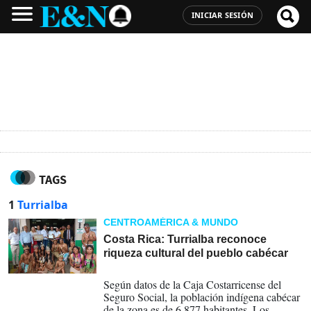
INICIAR SESIÓN
TAGS
1
Turrialba
CENTROAMÉRICA & MUNDO
Costa Rica: Turrialba reconoce
riqueza cultural del pueblo cabécar
14-10-2024
Según datos de la Caja Costarricense del
Seguro Social, la población indígena cabécar
de la zona es de 6.877 habitantes. Los