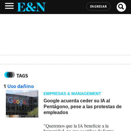
INGRESAR
TAGS
1
Uso dañino
EMPRESAS & MANAGEMENT
Google acuerda ceder su IA al
Pentágono, pese a las protestas de
empleados
29-04-2026
"Queremos que la IA beneficie a la
humanidad, no que se utilice de forma