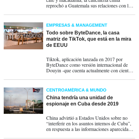
reprochó a Guatemala sus relaciones con la
isla autónoma de Taiwán.
EMPRESAS & MANAGEMENT
Todo sobre ByteDance, la casa
matriz de TikTok, que está en la mira
de EEUU
13-03-2024
Tiktok, aplicación lanzada en 2017 por
ByteDance como versión internacional de
Douyin -que cuenta actualmente con cientos
de millones de usuarios-, cautivó al mundo y
amasó más de 1.000 millones de usuarios en
cuatro años.
CENTROAMÉRICA & MUNDO
China tendría una unidad de
espionaje en Cuba desde 2019
11-06-2023
China advirtió a Estados Unidos sobre no
“interferir en los asuntos internos de Cuba”,
en respuesta a las informaciones aparecidas
en los medios de comunicación sobre el