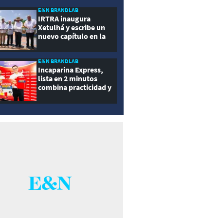
ernidad
E&N BRANDLAB
IRTRA inaugura
Xetulhá y escribe un
nuevo capítulo en la
historia de la
recreación de
Guatemala
E&N BRANDLAB
Incaparina Express,
lista en 2 minutos
combina practicidad y
nutrición