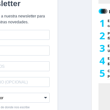
1
E
c
s
2
P
f
m
3
E
U
a
4
E
g
f
5
C
p
c