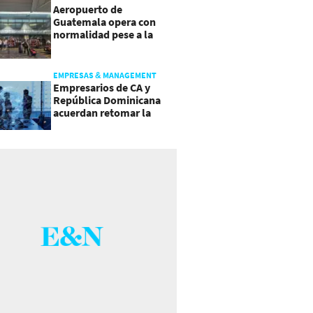
Aeropuerto de
Guatemala opera con
normalidad pese a la
actividad del volcán de
Fuego
EMPRESAS & MANAGEMENT
Empresarios de CA y
República Dominicana
acuerdan retomar la
agenda regional