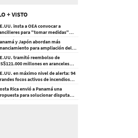
LO + VISTO
E.UU. insta a OEA convocar a
ancilleres para "tomar medidas"
obre Nicaragua
anamá y Japón abordan más
inanciamiento para ampliación del
etro
E.UU. tramitó reembolso de
S$121.000 millones en aranceles
nulados
E.UU. en máximo nivel de alerta: 94
randes focos activos de incendios
orestales
osta Rica envió a Panamá una
ropuesta para solucionar disputa
omercial