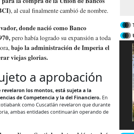
o para la compra de la Unión de Bancos
BCI)
, al cual finalmente cambió de nombre.
alvador, donde nació como Banco
970,
pero había logrado su expansión a toda
bajo la administración de Imperia el
hora,
rar viejas glorias.
ujeto a aprobación
 revelaron los montos, está sujeta a la
encias de Competencia y la del Financiero.
En
cotiabank como Cuscatlán revelaron que durante
toria, ambas entidades continuarán operando de