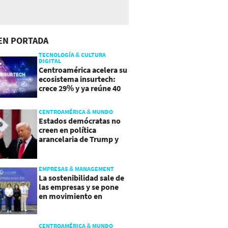
EN PORTADA
TECNOLOGÍA & CULTURA
DIGITAL
Centroamérica acelera su
ecosistema insurtech:
crece 29% y ya reúne 40
empresas
CENTROAMÉRICA & MUNDO
Estados demócratas no
creen en política
arancelaria de Trump y
demandan a gobierno
EMPRESAS & MANAGEMENT
La sostenibilidad sale de
las empresas y se pone
en movimiento en
Guatemala
CENTROAMÉRICA & MUNDO