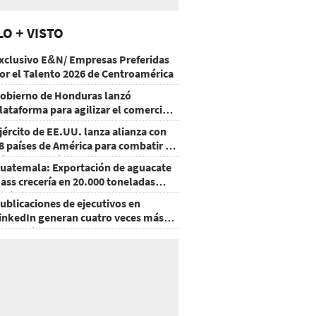
LO + VISTO
xclusivo E&N/ Empresas Preferidas
or el Talento 2026 de Centroamérica
obierno de Honduras lanzó
lataforma para agilizar el comercio
xterior
jército de EE.UU. lanza alianza con
8 países de América para combatir el
rimen organizado
uatemala: Exportación de aguacate
ass crecería en 20.000 toneladas
acia 2028
ublicaciones de ejecutivos en
inkedIn generan cuatro veces más
nteracciones