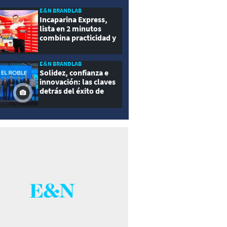
E&N BRANDLAB
Incaparina Express,
lista en 2 minutos
combina practicidad y
nutrición
E&N BRANDLAB
Solidez, confianza e
innovación: las claves
detrás del éxito de
Seguros El Roble