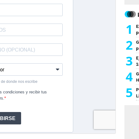
1
E
p
2
G
p
e
3
E
1
c
4
G
H
h
5
P
L
i