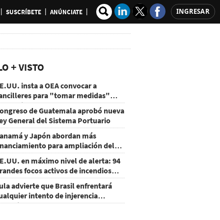
INGRESAR
SUSCRÍBETE
ANÚNCIATE
LO + VISTO
E.UU. insta a OEA convocar a
ancilleres para "tomar medidas"
obre Nicaragua
ongreso de Guatemala aprobó nueva
ey General del Sistema Portuario
anamá y Japón abordan más
inanciamiento para ampliación del
etro
E.UU. en máximo nivel de alerta: 94
randes focos activos de incendios
orestales
ula advierte que Brasil enfrentará
ualquier intento de injerencia
xtranjera