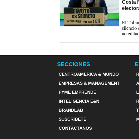
Costa R
elector
31-03-
El Tribu
silencio 
acredita
domingo.
SECCIONES
E
CENTROAMERICA & MUNDO
R
EMPRESAS & MANAGEMENT
PYME EMPRENDE
INTELIGENCIA E&N
BRANDLAB
SUSCRIBETE
M
CONTACTANOS