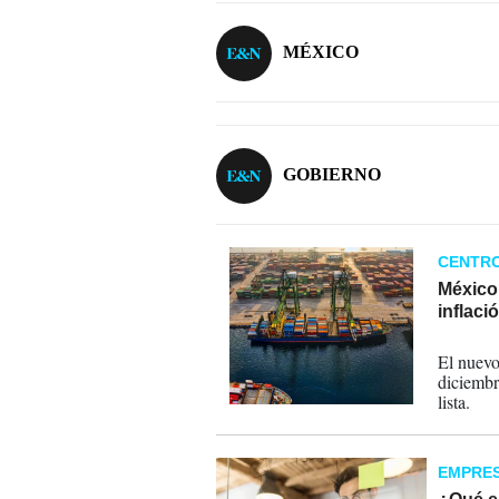
MÉXICO
GOBIERNO
CENTR
México 
inflaci
07-01-
El nuevo
diciembr
lista.
EMPRE