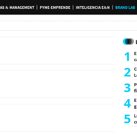
AS & MANAGEMENT
PYME-EMPRENDE
INTELIGENCIA E&N
BRAND LAB
1
E
c
s
2
C
L
3
P
f
m
4
E
g
f
5
L
c
e