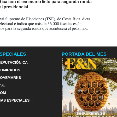
ica con el escenario listo para segunda ronda
al presidencial
2022
nal Supremo de Elecciones (TSE), de Costa Rica, dicta
electoral e indica que más de 36,000 fiscales están
dos para la segunda ronda que acontecerá el próximo
 Mientras arriba al país misión de la OEA
SPECIALES
PORTADA DEL MES
EPUTACIÓN CA
ADMIRADOS
LOVEMARKS
RSE
TOM
AS ESPECIALES...