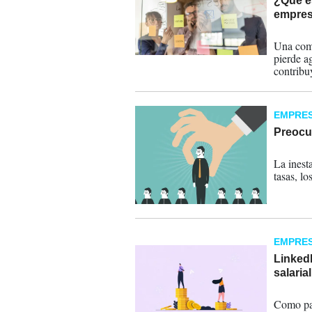
¿Qué es
empre
30-06-
Una comp
pierde a
contribu
un todo.
EMPRE
Preocup
28-05-
La inesta
tasas, lo
EMPRE
Linked
salaria
09-05-
Como par