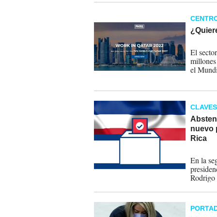
CENTR
¿Quiere
18-04-
El sector
millones
el Mundi
también 
CLAVES
Abstenc
nuevo 
Rica
02-04-
En la se
presiden
Rodrigo 
balanza
PORTA