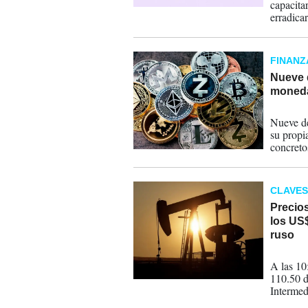
capacita
erradicar
detectad
casi el 
FINANZ
Nueve 
moneda
09-05-
Nueve de
su propi
concreto
CLAVES
Precios
los US$
ruso
05-05-
A las 10
110.50 d
Intermed