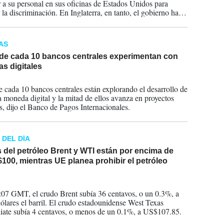
r a su personal en sus oficinas de Estados Unidos para
 la discriminación. En Inglaterra, en tanto, el gobierno ha
o que le paga hasta 16% menos a las mujeres y ellas ocupan
70% de los puestos con la remuneración más baja.
AS
de cada 10 bancos centrales experimentan con
s digitales
2022
 cada 10 bancos centrales están explorando el desarrollo de
a moneda digital y la mitad de ellos avanza en proyectos
s, dijo el Banco de Pagos Internacionales.
 DEL DÍA
 del petróleo Brent y WTI están por encima de
100, mientras UE planea prohibir el petróleo
2022
:07 GMT, el crudo Brent subía 36 centavos, o un 0.3%, a
ólares el barril. El crudo estadounidense West Texas
iate subía 4 centavos, o menos de un 0.1%, a US$107.85.