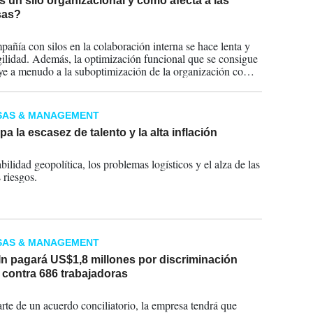
 un silo organizacional y cómo afecta a las
sas?
2022
añía con silos en la colaboración interna se hace lenta y
gilidad. Además, la optimización funcional que se consigue
ye a menudo a la suboptimización de la organización como
SAS & MANAGEMENT
a la escasez de talento y la alta inflación
2022
bilidad geopolítica, los problemas logísticos y el alza de las
s riesgos.
SAS & MANAGEMENT
In pagará US$1,8 millones por discriminación
l contra 686 trabajadoras
2022
te de un acuerdo conciliatorio, la empresa tendrá que