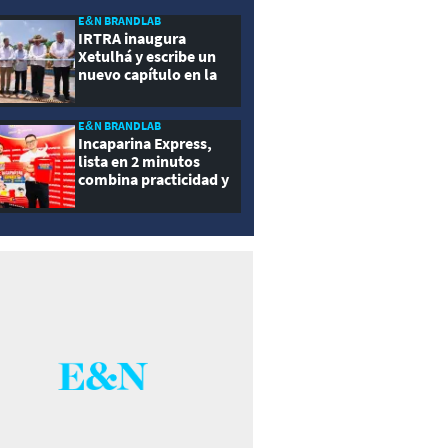
ernidad
E&N BRANDLAB
IRTRA inaugura
Xetulhá y escribe un
nuevo capítulo en la
historia de la
recreación de
Guatemala
E&N BRANDLAB
Incaparina Express,
lista en 2 minutos
combina practicidad y
nutrición