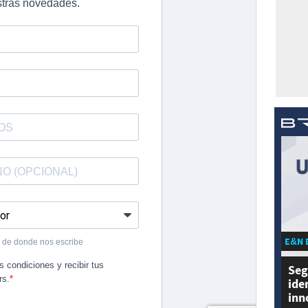
E&N 
Seg
ide
inn