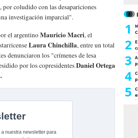
, por coludido con las desapariciones
una investigación imparcial".
1
M
C
Mauricio Macri
por el argentino
, el
y
2
E
Laura Chinchilla
starricense
, entre un total
c
tes denunciaron los "crímenes de lesa
s
3
A
p
Daniel Ortega
sidido por los copresidentes
4
C
.
p
c
5
C
e
i