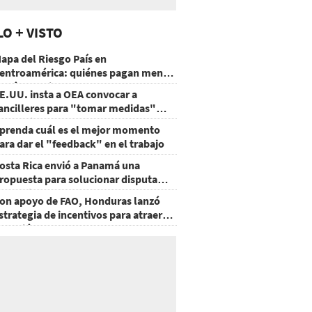
LO + VISTO
apa del Riesgo País en
entroamérica: quiénes pagan menos
 cuáles mejoraron
E.UU. insta a OEA convocar a
ancilleres para "tomar medidas"
obre Nicaragua
prenda cuál es el mejor momento
ara dar el "feedback" en el trabajo
osta Rica envió a Panamá una
ropuesta para solucionar disputa
omercial
on apoyo de FAO, Honduras lanzó
strategia de incentivos para atraer
nversión al agro