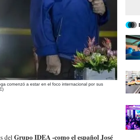
ega comenzó a estar en el foco internacional por sus
E)
Grupo IDEA -como el español José
s del