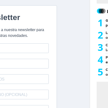
1
G
p
e
2
L
c
G
3
C
L
4
P
e
p
5
C
c
c