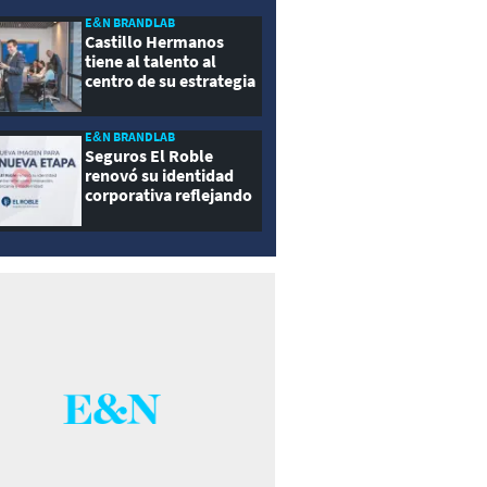
E&N BRANDLAB
Castillo Hermanos
tiene al talento al
centro de su estrategia
E&N BRANDLAB
Seguros El Roble
renovó su identidad
corporativa reflejando
innovación, cercanía y
modernidad