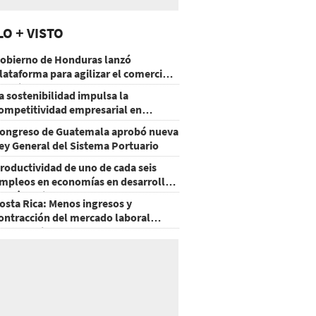
LO + VISTO
obierno de Honduras lanzó
lataforma para agilizar el comercio
xterior
a sostenibilidad impulsa la
ompetitividad empresarial en
uatemala
ongreso de Guatemala aprobó nueva
ey General del Sistema Portuario
roductividad de uno de cada seis
mpleos en economías en desarrollo
odría mejorar por la IA
osta Rica: Menos ingresos y
ontracción del mercado laboral
ausan baja del consumo