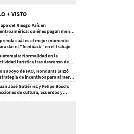
LO + VISTO
apa del Riesgo País en
entroamérica: quiénes pagan menos
 cuáles mejoraron
prenda cuál es el mejor momento
ara dar el "feedback" en el trabajo
uatemala: Normalidad en la
ctividad turística tras descenso de
ctividad del volcán de Fuego
on apoyo de FAO, Honduras lanzó
strategia de incentivos para atraer
nversión al agro
uan José Gutiérrez y Felipe Bosch:
ecciones de cultura, acuerdos y
ecisiones sin miedo