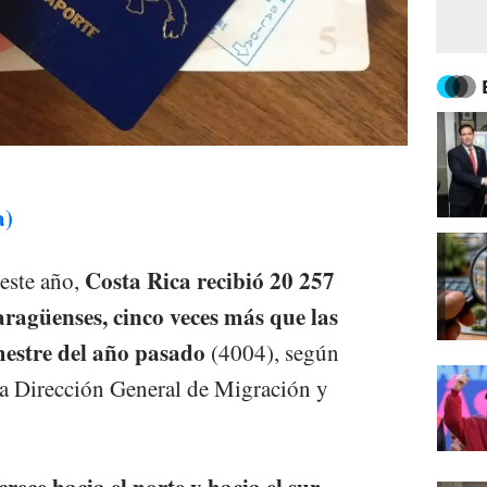
a)
Costa Rica recibió 20 257
 este año,
caragüenses, cinco veces más que las
mestre del año pasado
(4004), según
Dirección General de Migración y
ece hacia el norte y hacia el sur.