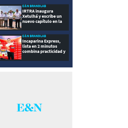
ernidad
E&N BRANDLAB
IRTRA inaugura
Xetulhá y escribe un
nuevo capítulo en la
historia de la
recreación de
Guatemala
E&N BRANDLAB
Incaparina Express,
lista en 2 minutos
combina practicidad y
nutrición