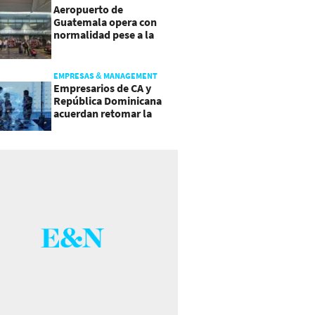
Aeropuerto de
Guatemala opera con
normalidad pese a la
actividad del volcán de
Fuego
EMPRESAS & MANAGEMENT
Empresarios de CA y
República Dominicana
acuerdan retomar la
agenda regional