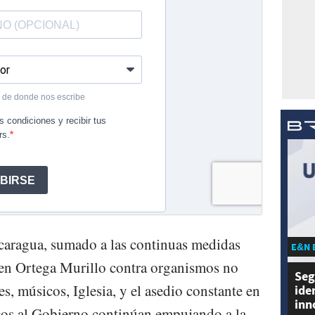
caragua, sumado a las continuas medidas
E&N 
men Ortega Murillo contra organismos no
Seg
, músicos, Iglesia, y el asedio constante en
ide
inn
icos al Gobierno continúan empujando a la