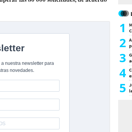
1
M
C
y
2
A
p
3
G
a
a
4
C
e
i
5
J
l
d