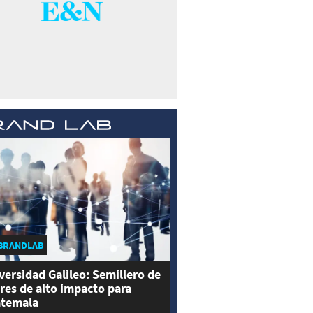
BRANDLAB
versidad Galileo: Semillero de
eres de alto impacto para
temala