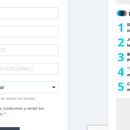
1
D
c
e
2
J
l
d
3
B
P
H
4
“
m
d
5
C
m
r