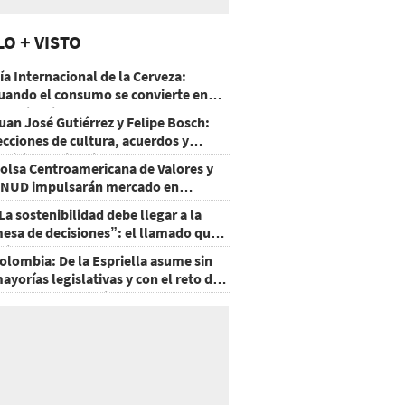
LO + VISTO
ía Internacional de la Cerveza:
uando el consumo se convierte en
xperiencia
uan José Gutiérrez y Felipe Bosch:
ecciones de cultura, acuerdos y
ecisiones sin miedo
olsa Centroamericana de Valores y
NUD impulsarán mercado en
onduras
La sostenibilidad debe llegar a la
esa de decisiones”: el llamado que
eja CentraRSE
olombia: De la Espriella asume sin
ayorías legislativas y con el reto de
ecuperar la seguridad