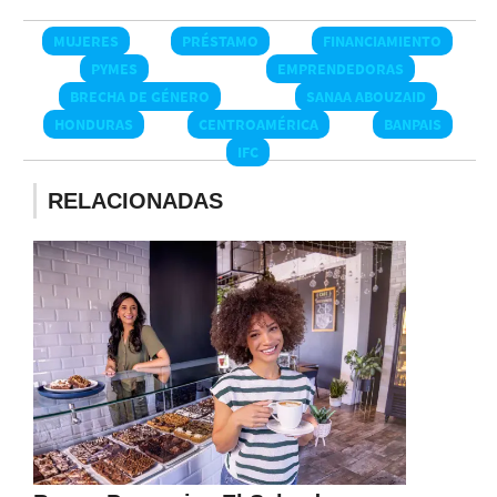
MUJERES
PRÉSTAMO
FINANCIAMIENTO
PYMES
EMPRENDEDORAS
BRECHA DE GÉNERO
SANAA ABOUZAID
HONDURAS
CENTROAMÉRICA
BANPAIS
IFC
RELACIONADAS