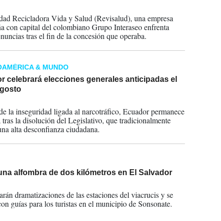
2026
dad Recicladora Vida y Salud (Revisalud), una empresa
 con capital del colombiano Grupo Interaseo enfrenta
enuncias tras el fin de la concesión que operaba.
OAMÉRICA & MUNDO
 celebrará elecciones generales anticipadas el
agosto
2023
de la inseguridad ligada al narcotráfico, Ecuador permanece
 tras la disolución del Legislativo, que tradicionalmente
 una alta desconfianza ciudadana.
una alfombra de dos kilómetros en El Salvador
2023
zarán dramatizaciones de las estaciones del viacrucis y se
con guías para los turistas en el municipio de Sonsonate.