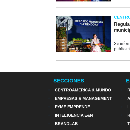
CENTR
Regula
municip
27-02-
Se infor
publicar
SECCIONES
E
CENTROAMERICA & MUNDO
R
EMPRESAS & MANAGEMENT
PYME EMPRENDE
INTELIGENCIA E&N
BRANDLAB