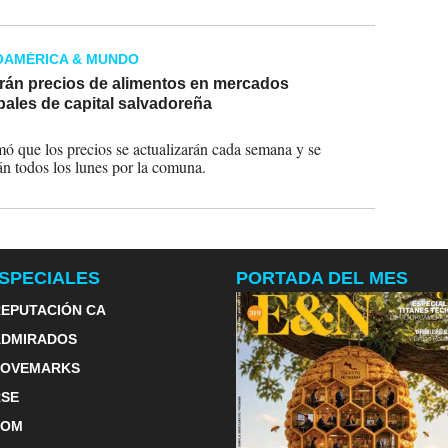
OAMÉRICA & MUNDO
rán precios de alimentos en mercados
ales de capital salvadoreña
2023
mó que los precios se actualizarán cada semana y se
án todos los lunes por la comuna.
SPECIALES
PORTADA DEL MES
EPUTACIÓN CA
ADMIRADOS
LOVEMARKS
RSE
TOM