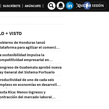
INICIAR SESIÓN
SUSCRÍBETE
ANÚNCIATE
LO + VISTO
obierno de Honduras lanzó
lataforma para agilizar el comercio
xterior
a sostenibilidad impulsa la
ompetitividad empresarial en
uatemala
ongreso de Guatemala aprobó nueva
ey General del Sistema Portuario
roductividad de uno de cada seis
mpleos en economías en desarrollo
odría mejorar por la IA
osta Rica: Menos ingresos y
ontracción del mercado laboral
ausan baja del consumo