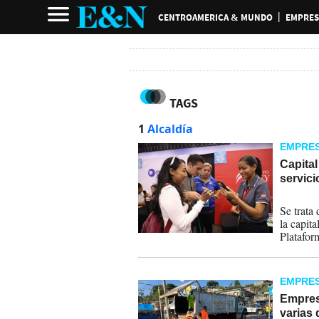
CENTROAMERICA & MUNDO
EMPRES
TAGS
1
Alcaldía
EMPRE
Capita
servici
14-05-
Se trata
la capit
Platafor
proyecto 
público 
sin inter
EMPRE
Empres
varias