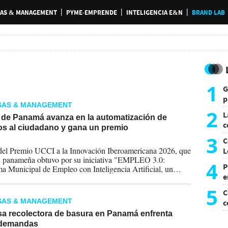
AS & MANAGEMENT
PYME-EMPRENDE
INTELIGENCIA E&N
BRAND LAB
1
G
p
SAS & MANAGEMENT
e
2
L
l de Panamá avanza en la automatización de
c
os al ciudadano y gana un premio
G
3
C
2026
 del Premio UCCI a la Innovación Iberoamericana 2026, que
L
al panameña obtuvo por su iniciativa "EMPLEO 3.0:
4
P
ma Municipal de Empleo con Inteligencia Artificial, un
e
pionero que incorpora inteligencia artificial en un servicio
de empleo gestionado directamente por el gobierno local,
p
5
C
mediarios".
SAS & MANAGEMENT
c
c
a recolectora de basura en Panamá enfrenta
 demandas