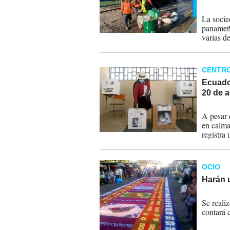
21-01-
La socie
panameña
varias d
CENTR
Ecuador
20 de 
24-05-
A pesar 
en calma
registra
OCIO
Harán 
02-04-
Se reali
contará 