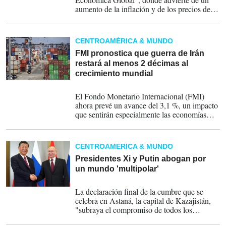
aumento de la inflación y de los precios del
petróleo. Según sus estimaciones el
crecimiento comenzó a tener una tendencia
descendente.
CENTROAMÉRICA & MUNDO
FMI pronostica que guerra de Irán
restará al menos 2 décimas al
crecimiento mundial
14-04-2026
El Fondo Monetario Internacional (FMI)
ahora prevé un avance del 3,1 %, un impacto
que sentirán especialmente las economías
emergentes.
CENTROAMÉRICA & MUNDO
Presidentes Xi y Putin abogan por
un mundo 'multipolar'
04-07-2024
La declaración final de la cumbre que se
celebra en Astaná, la capital de Kazajistán,
"subraya el compromiso de todos los
participantes de la Organización de