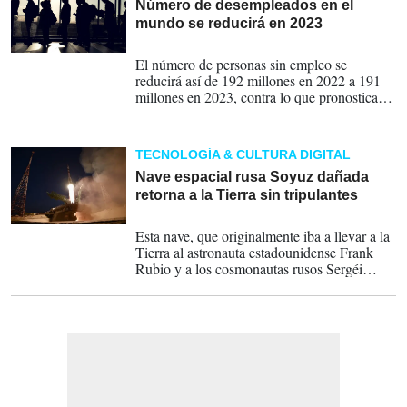
Número de desempleados en el
mundo se reducirá en 2023
31-05-2023
El número de personas sin empleo se
reducirá así de 192 millones en 2022 a 191
millones en 2023, contra lo que pronosticaba
la agencia de Naciones Unidas hace algunos
meses.
TECNOLOGÍA & CULTURA DIGITAL
Nave espacial rusa Soyuz dañada
retorna a la Tierra sin tripulantes
28-03-2023
Esta nave, que originalmente iba a llevar a la
Tierra al astronauta estadounidense Frank
Rubio y a los cosmonautas rusos Sergéi
Prokopiev y Dmitri Peteline, había sufrido
una fuga espectacular de refrigerante.