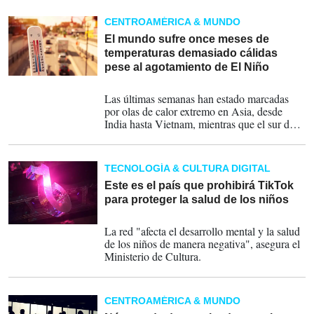
Cooperación de Shanghái (OCS), a favor de
la formación de un orden mundial multipolar
CENTROAMÉRICA & MUNDO
equitativo".
El mundo sufre once meses de
temperaturas demasiado cálidas
pese al agotamiento de El Niño
08-05-2024
Las últimas semanas han estado marcadas
por olas de calor extremo en Asia, desde
India hasta Vietnam, mientras que el sur de
Brasil sufría inundaciones devastadoras.
TECNOLOGÍA & CULTURA DIGITAL
Este es el país que prohibirá TikTok
para proteger la salud de los niños
30-08-2023
La red "afecta el desarrollo mental y la salud
de los niños de manera negativa", asegura el
Ministerio de Cultura.
CENTROAMÉRICA & MUNDO