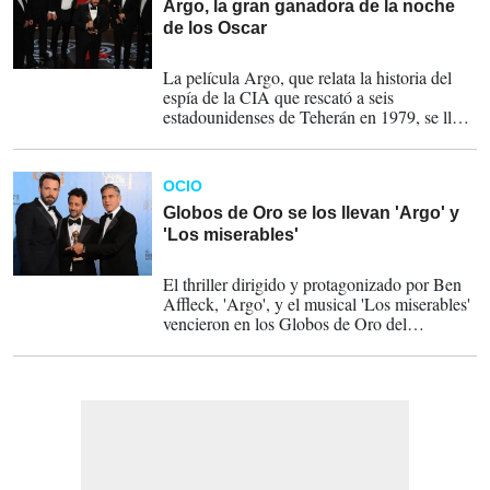
Argo, la gran ganadora de la noche
de los Oscar
27-02-2014
La película Argo, que relata la historia del
espía de la CIA que rescató a seis
estadounidenses de Teherán en 1979, se llevó
el galardón a la mejor película. Daniel Day
Lewis, al mejor actor, por Lincoln, y Ang
Lee, al mejor director, por La Vida de Pi.
OCIO
Globos de Oro se los llevan 'Argo' y
'Los miserables'
27-02-2014
El thriller dirigido y protagonizado por Ben
Affleck, 'Argo', y el musical 'Los miserables'
vencieron en los Globos de Oro del
domingo, en una gala donde la histórica
'Lincoln' y su director Steven Spielberg
cayeron derrotados tras haber causado
grandes expectativas con sus siete
nominaciones.