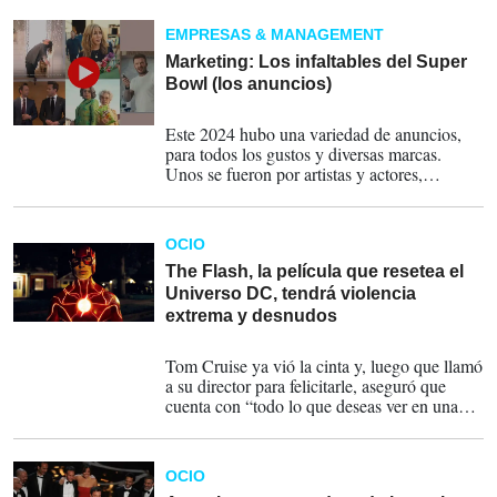
protagonistas.
EMPRESAS & MANAGEMENT
Marketing: Los infaltables del Super
Bowl (los anuncios)
13-02-2024
Este 2024 hubo una variedad de anuncios,
para todos los gustos y diversas marcas.
Unos se fueron por artistas y actores,
mientras que otros buscaron a los jugadores
más destacados de la NFL, que son
fundamentales para este día esperado.
OCIO
The Flash, la película que resetea el
Universo DC, tendrá violencia
extrema y desnudos
24-03-2023
Tom Cruise ya vió la cinta y, luego que llamó
a su director para felicitarle, aseguró que
cuenta con “todo lo que deseas ver en una
película.”
OCIO