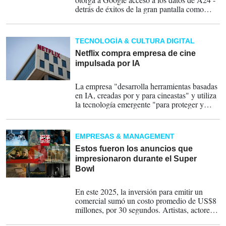
detrás de éxitos de la gran pantalla como
'Marty Supreme', la oscarizada 'Everything
Everywhere All at Once' y 'Civil War'- ni a
su catálogo de películas y series de
TECNOLOGÍA & CULTURA DIGITAL
televisión.
Netflix compra empresa de cine
impulsada por IA
07-03-2026
La empresa "desarrolla herramientas basadas
en IA, creadas por y para cineastas" y utiliza
la tecnología emergente "para proteger y
ampliar las opciones creativas". Es la misma
fundada por Ben Affleck.
EMPRESAS & MANAGEMENT
Estos fueron los anuncios que
impresionaron durante el Super
Bowl
09-02-2026
En este 2025, la inversión para emitir un
comercial sumó un costo promedio de US$8
millones, por 30 segundos. Artistas, actores y
otras figuras famosas fueron los