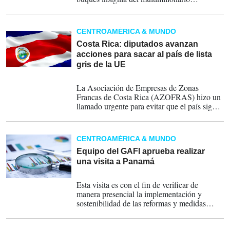
republicano, como la Trump Tower, sus
restaurantes y boutiques de la prestigiosa 5ª
Avenida de Manhattan y el rascacielos casi
CENTROAMÉRICA & MUNDO
centenario de Wall Street.
Costa Rica: diputados avanzan
acciones para sacar al país de lista
gris de la UE
06-09-2023
La Asociación de Empresas de Zonas
Francas de Costa Rica (AZOFRAS) hizo un
llamado urgente para evitar que el país siga
formando parte de la 'lista negra' de países y
territorios no cooperantes a efectos fiscales de
la Unión Europea (UE).
CENTROAMÉRICA & MUNDO
Equipo del GAFI aprueba realizar
una visita a Panamá
23-06-2023
Esta visita es con el fin de verificar de
manera presencial la implementación y
sostenibilidad de las reformas y medidas
implementadas.