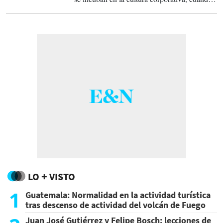
el liderazgo reemplaza la transparencia por la
manipulación. El gaslighting corporativo no
sólo deteriora la confianza y el compromiso
de los equipos: también puede afectar la toma
de decisiones, la gobernanza y, en última
instancia, el desempeño del negocio.
LO + VISTO
1
Guatemala: Normalidad en la actividad turística
tras descenso de actividad del volcán de Fuego
Juan José Gutiérrez y Felipe Bosch: lecciones de