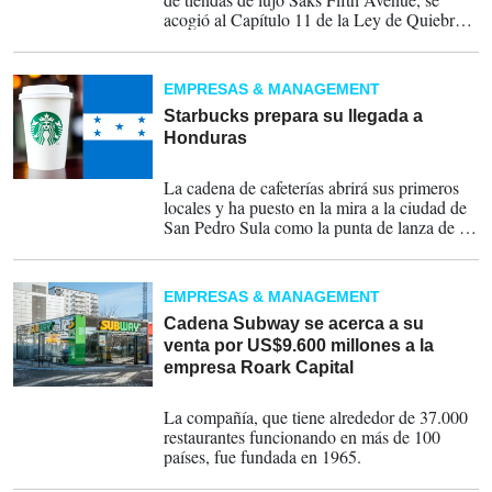
acogió al Capítulo 11 de la Ley de Quiebras
de Estados Unidos este miércoles, después
de que una deuda insostenible paralizara su
negocio.
EMPRESAS & MANAGEMENT
Starbucks prepara su llegada a
Honduras
02-05-2024
La cadena de cafeterías abrirá sus primeros
locales y ha puesto en la mira a la ciudad de
San Pedro Sula como la punta de lanza de su
plan de expansión.
EMPRESAS & MANAGEMENT
Cadena Subway se acerca a su
venta por US$9.600 millones a la
empresa Roark Capital
21-08-2023
La compañía, que tiene alrededor de 37.000
restaurantes funcionando en más de 100
países, fue fundada en 1965.