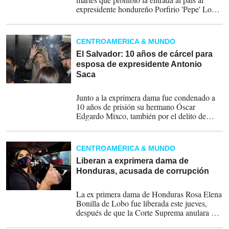
expresidente hondureño Porfirio 'Pepe' Lobo,
señalándolo de recibir sobornos de
narcotraficantes a cambio de favores
políticos.
CENTROAMÉRICA & MUNDO
El Salvador: 10 años de cárcel para
esposa de expresidente Antonio
Saca
04-06-2021
Junto a la exprimera dama fue condenado a
10 años de prisión su hermano Óscar
Edgardo Mixco, también por el delito de
lavado de dinero, además de un exauditor de
las sociedades empresariales del expresidente
Milton Avilés
CENTROAMÉRICA & MUNDO
Liberan a exprimera dama de
Honduras, acusada de corrupción
23-07-2020
La ex primera dama de Honduras Rosa Elena
Bonilla de Lobo fue liberada este jueves,
después de que la Corte Suprema anulara el
juicio en el que había sido condenada a 58