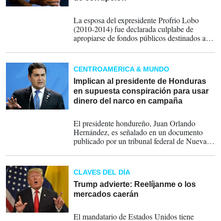
21-08-2019
La esposa del expresidente Profrio Lobo
(2010-2014) fue declarada culplabe de
apropiarse de fondos públicos destinados a
programas sociales durante el gobierno de su
esposo. El tribunal convocó para el próximo
martes la definición de la pena, que podría
CENTROAMÉRICA & MUNDO
oscilar entre 58 y 87 años de cárcel.
Implican al presidente de Honduras
en supuesta conspiración para usar
dinero del narco en campaña
03-08-2019
El presidente hondureño, Juan Orlando
Hernández, es señalado en un documento
publicado por un tribunal federal de Nueva
York como uno de los supuestos implicados
en una conspiración con su hermano,
Antonio Hernández, y otros funcionarios,
CLAVES DEL DÍA
'para usar el tráfico de drogas para mantener
y aumentar su poder político”, publicó este
Trump advierte: Reelíjanme o los
sábado en su sitió web Univisión Noticias.
mercados caerán
15-06-2019
El mandatario de Estados Unidos tiene