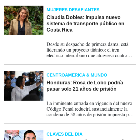
años de cárcel por apropiación de fondos
públicos, pero tendrá que someterse a otro
MUJERES DESAFIANTES
proceso, informaron fuentes judiciales.
Claudia Dobles: Impulsa nuevo
sistema de transporte público en
Costa Rica
08-09-2019
Desde su despacho de primera dama, está
liderando un proyecto titánico: el tren
eléctrico interurbano que atraviesa cuatro
provincias y 15 cantones del país.
CENTROAMÉRICA & MUNDO
Honduras: Rosa de Lobo podría
pasar solo 21 años de prisión
06-09-2019
La inminente entrada en vigencia del nuevo
Código Penal reducirá sustancialmente la
condena de 58 años de prisión impuesta por
los jueces a la exprimera dama Rosa Elena de
Lobo.
CLAVES DEL DÍA