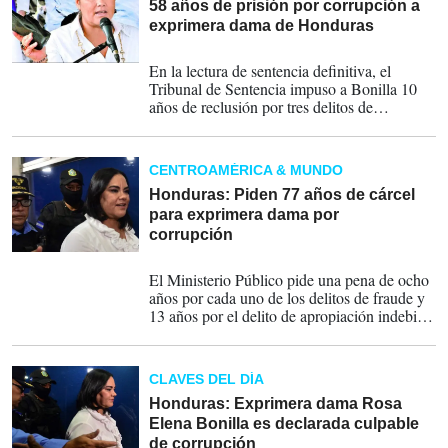
58 años de prisión por corrupción a
exprimera dama de Honduras
04-09-2019
En la lectura de sentencia definitiva, el
Tribunal de Sentencia impuso a Bonilla 10
años de reclusión por tres delitos de
apropiación ilícita y 48 por ocho delitos de
fraude.
CENTROAMÉRICA & MUNDO
Honduras: Piden 77 años de cárcel
para exprimera dama por
corrupción
28-08-2019
El Ministerio Público pide una pena de ocho
años por cada uno de los delitos de fraude y
13 años por el delito de apropiación indebida
de manera continuada para Rosa Elena
Bonilla de Lobo.
CLAVES DEL DÍA
Honduras: Exprimera dama Rosa
Elena Bonilla es declarada culpable
de corrupción