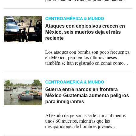
criminal del país, y dos disidencias de las
antiguas FARC, conocidas como Estado
Mayor Central (EMC) y Segunda
CENTROAMÉRICA & MUNDO
Marquetalia.
Ataques con explosivos crecen en
México, seis muertos deja el más
reciente
12-07-2023
Los ataques con bomba son poco frecuentes
en México, pero en los últimos meses
también se han registrado en zonas como
Michoacán.
CENTROAMÉRICA & MUNDO
Guerra entre narcos en frontera
México-Guatemala aumenta peligros
para inmigrantes
09-06-2023
Al éxodo de personas se le suma al menos
unos 60 muertos, mientras que las
desapariciones de hombres jóvenes
reclutados a la fuerza por los cárteles podría