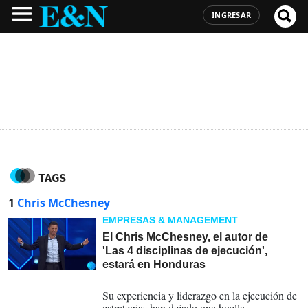
INGRESAR
TAGS
1
Chris McChesney
EMPRESAS & MANAGEMENT
El Chris McChesney, el autor de
'Las 4 disciplinas de ejecución',
estará en Honduras
09-02-2024
Su experiencia y liderazgo en la ejecución de
estrategias han dejado una huella