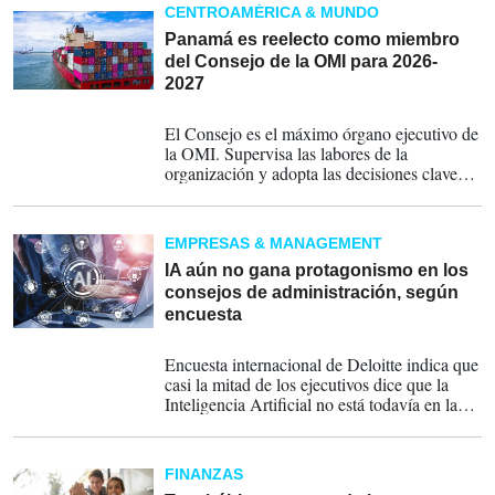
tengan impuesto a pagar, aunque también
CENTROAMÉRICA & MUNDO
existen casos específicos en los que no aplica
esta obligación.
Panamá es reelecto como miembro
del Consejo de la OMI para 2026-
2027
29-11-2025
El Consejo es el máximo órgano ejecutivo de
la OMI. Supervisa las labores de la
organización y adopta las decisiones claves
que regulan el transporte marítimo
internacional.
EMPRESAS & MANAGEMENT
IA aún no gana protagonismo en los
consejos de administración, según
encuesta
15-01-2025
Encuesta internacional de Deloitte indica que
casi la mitad de los ejecutivos dice que la
Inteligencia Artificial no está todavía en la
agenda del consejo de administración.
FINANZAS