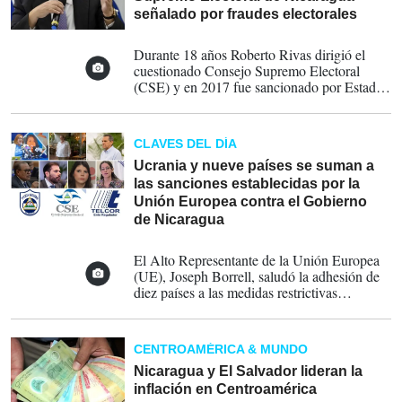
señalado por fraudes electorales
06-03-2022
Durante 18 años Roberto Rivas dirigió el
cuestionado Consejo Supremo Electoral
(CSE) y en 2017 fue sancionado por Estados
Unidos (EEUU) tras la aprobación de la Ley
Magnitsky
CLAVES DEL DÍA
Ucrania y nueve países se suman a
las sanciones establecidas por la
Unión Europea contra el Gobierno
de Nicaragua
23-02-2022
El Alto Representante de la Unión Europea
(UE), Joseph Borrell, saludó la adhesión de
diez países a las medidas restrictivas
adoptadas contra Nicaragua por violaciones
de derechos humanos y elecciones
fraudulentas
CENTROAMÉRICA & MUNDO
Nicaragua y El Salvador lideran la
inflación en Centroamérica