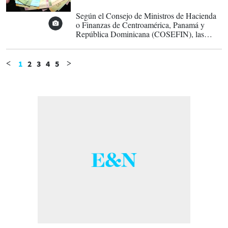
07-02-2022
Según el Consejo de Ministros de Hacienda
o Finanzas de Centroamérica, Panamá y
República Dominicana (COSEFIN), las
inflaciones de Nicaragua y El Salvador se
registraron entre 6 y 7% en 2021, siendo las
más altas de la región
1
2
3
4
5
<
>