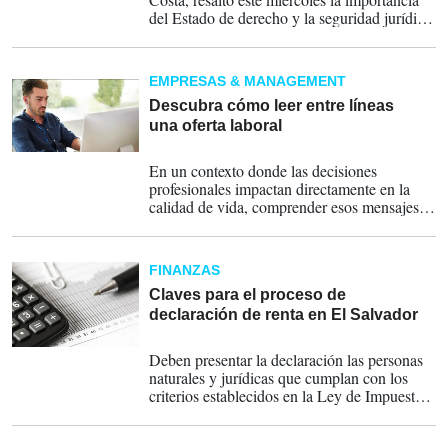
del Estado de derecho y la seguridad jurídica
como motores para el desarrollo y la
atracción de inversiones, durante su visita a
Guatemala, la primera de este cargo europeo
EMPRESAS & MANAGEMENT
al país centroamericano.
Descubra cómo leer entre líneas
una oferta laboral
13-05-2026
En un contexto donde las decisiones
profesionales impactan directamente en la
calidad de vida, comprender esos mensajes
implícitos puede ayudar a reducir
frustraciones y tomar decisiones laborales
más acertadas, señala ManpowerGroup.
FINANZAS
Claves para el proceso de
declaración de renta en El Salvador
14-04-2026
Deben presentar la declaración las personas
naturales y jurídicas que cumplan con los
criterios establecidos en la Ley de Impuesto
sobre la Renta, incluyendo quienes perciban
ingresos superiores a los montos definidos o