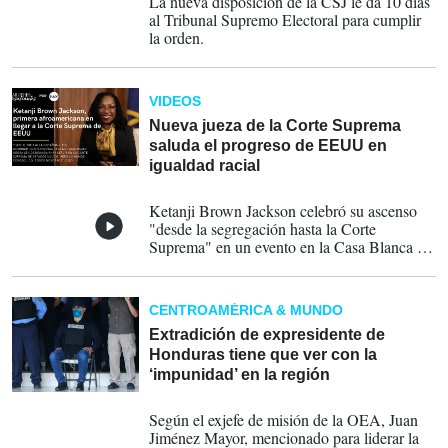
La nueva disposición de la CSJ le da 10 días
al Tribunal Supremo Electoral para cumplir
la orden.
VIDEOS
Nueva jueza de la Corte Suprema
saluda el progreso de EEUU en
igualdad racial
09-04-2022
Ketanji Brown Jackson celebró su ascenso
"desde la segregación hasta la Corte
Suprema" en un evento en la Casa Blanca el
viernes con motivo de su confirmación como
la primera mujer afroamericana nombrada
para el más alto cargo judicial del país.
CENTROAMÉRICA & MUNDO
Extradición de expresidente de
Honduras tiene que ver con la
‘impunidad’ en la región
29-03-2022
Según el exjefe de misión de la OEA, Juan
Jiménez Mayor, mencionado para liderar la