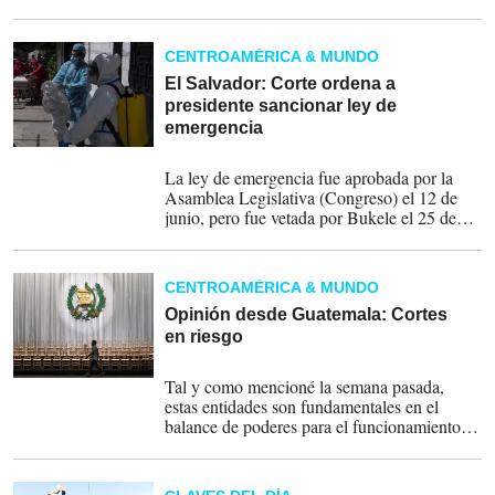
en la que ordenó al gobierno no exigir la
prueba del covid-19 a salvadoreños y
extranjeros residentes que quieran ingresar al
CENTROAMÉRICA & MUNDO
país.
El Salvador: Corte ordena a
presidente sancionar ley de
emergencia
20-08-2020
La ley de emergencia fue aprobada por la
Asamblea Legislativa (Congreso) el 12 de
junio, pero fue vetada por Bukele el 25 de
junio, y ese mismo día el parlamento por
mayoría calificada lo superó, por lo que la
controversia legal entre poderes tuvo que ser
CENTROAMÉRICA & MUNDO
dirimida por la Corte.
Opinión desde Guatemala: Cortes
en riesgo
20-02-2020
Tal y como mencioné la semana pasada,
estas entidades son fundamentales en el
balance de poderes para el funcionamiento
de nuestra democracia republicana. Por tanto,
las personas que integran dichas instituciones
del Estado deben ser lo mejor de lo mejor.