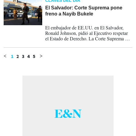
CLAVES DEL DÍA
El Salvador: Corte Suprema pone
freno a Nayib Bukele
10-02-2020
El embajador de EE.UU. en El Salvador,
Ronald Johnson, pidió al Ejecutivo respetar
el Estado de Derecho. La Corte Suprema de
Justicia de El Salvador puso freno al
presidente Bukele.
1
2
3
4
5
<
>