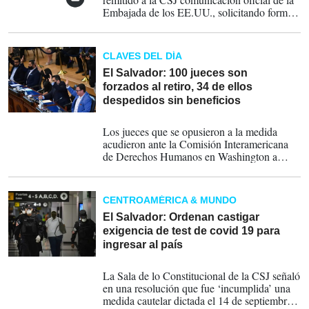
Embajada de los EE.UU., solicitando formal
arresto provisional de un político hondureño
con el propósito de extradición a los Estados
Unidos de América', publicó la Cancillería
CLAVES DEL DÍA
hondureña
El Salvador: 100 jueces son
forzados al retiro, 34 de ellos
despedidos sin beneficios
26-09-2021
Los jueces que se opusieron a la medida
acudieron ante la Comisión Interamericana
de Derechos Humanos en Washington a
denunciar al Estado salvadoreño, por la
violación a los derechos humanos; este
domingo se concretó el despido
CENTROAMÉRICA & MUNDO
El Salvador: Ordenan castigar
exigencia de test de covid 19 para
ingresar al país
24-09-2020
La Sala de lo Constitucional de la CSJ señaló
en una resolución que fue ‘incumplida’ una
medida cautelar dictada el 14 de septiembre,