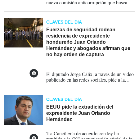
nueva comisión anticorrupción que busca
instalar en Honduras la sucesora de
Hernández, Xiomara Castro, subrayó que la
falta de decisión política para combatir el
CLAVES DEL DÍA
crimen fomenta la impunidad
Fuerzas de seguridad rodean
residencia de expresidente
hondureño Juan Orlando
Hernández y abogados afirman que
no hay orden de captura
15-02-2022
El diputado Jorge Cálix, a través de un video
publicado en las redes sociales, pide a la
Corte Suprema de Justicia (CSJ) que no
entorpezca la solicitud de extradición del
expresidente Juan Orlando Hernández y que
CLAVES DEL DÍA
le de celeridad al proceso.
EEUU pide la extradición del
expresidente Juan Orlando
Hernández
14-02-2022
'La Cancillería de acuerdo con ley ha
remitido a la CSJ comunicación oficial de la