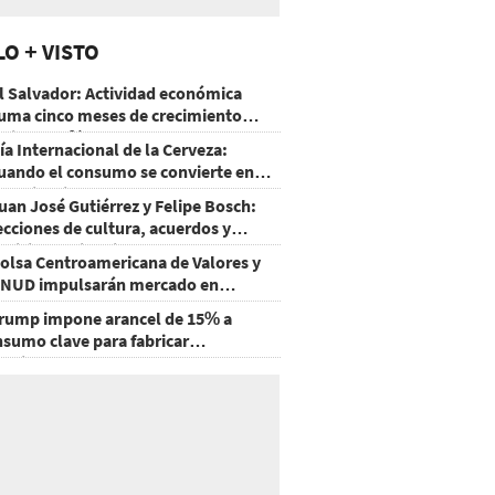
LO + VISTO
l Salvador: Actividad económica
uma cinco meses de crecimiento
rriba de 4%
ía Internacional de la Cerveza:
uando el consumo se convierte en
xperiencia
uan José Gutiérrez y Felipe Bosch:
ecciones de cultura, acuerdos y
ecisiones sin miedo
olsa Centroamericana de Valores y
NUD impulsarán mercado en
onduras
rump impone arancel de 15% a
nsumo clave para fabricar
emiconductores y paneles