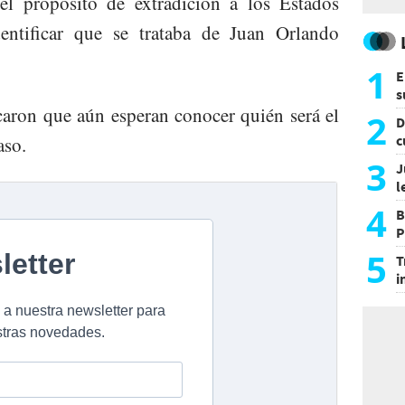
l propósito de extradición a los Estados
entificar que se trataba de Juan Orlando
1
E
s
caron que aún esperan conocer quién será el
a
2
D
c
aso.
e
3
J
l
d
4
B
P
H
5
T
i
s