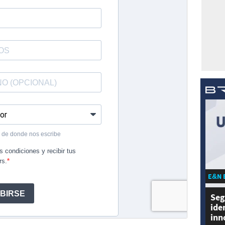
E&N 
Seg
ide
inn