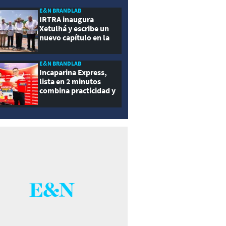
ernidad
E&N BRANDLAB
IRTRA inaugura
Xetulhá y escribe un
nuevo capítulo en la
historia de la
recreación de
Guatemala
E&N BRANDLAB
Incaparina Express,
lista en 2 minutos
combina practicidad y
nutrición