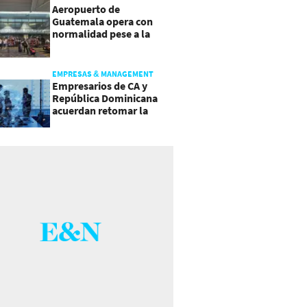
Aeropuerto de
Guatemala opera con
normalidad pese a la
actividad del volcán de
Fuego
EMPRESAS & MANAGEMENT
Empresarios de CA y
República Dominicana
acuerdan retomar la
agenda regional