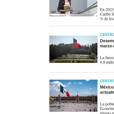
26-02-
En 2023,
Caribe f
% de los
CENTR
Desemp
marzo
29-06-
La fuerz
9,8 mill
CENTR
México:
actual
03-04-
La pobla
Económic
mismo m