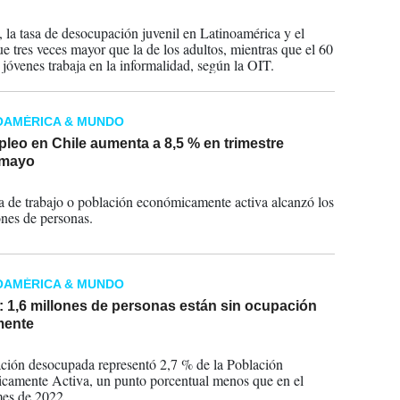
2025
 la tasa de desocupación juvenil en Latinoamérica y el
ue tres veces mayor que la de los adultos, mientras que el 60
 jóvenes trabaja en la informalidad, según la OIT.
OAMÉRICA & MUNDO
leo en Chile aumenta a 8,5 % en trimestre
-mayo
2023
a de trabajo o población económicamente activa alcanzó los
ones de personas.
OAMÉRICA & MUNDO
 1,6 millones de personas están sin ocupación
mente
2023
ción desocupada representó 2,7 % de la Población
amente Activa, un punto porcentual menos que en el
es de 2022.