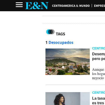
CENTROAMERICA & MUNDO
EMPRES
TAGS
1
Desocupados
CENTR
Desemp
pero p
19-02-
Aunque e
los hoga
negocio 
que las 
el 8,0 %,
CENTR
La tas
es tres