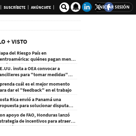
INICIAR SESIÓN
SUSCRÍBETE
ANÚNCIATE
LO + VISTO
apa del Riesgo País en
entroamérica: quiénes pagan menos
 cuáles mejoraron
E.UU. insta a OEA convocar a
ancilleres para "tomar medidas"
obre Nicaragua
prenda cuál es el mejor momento
ara dar el "feedback" en el trabajo
osta Rica envió a Panamá una
ropuesta para solucionar disputa
omercial
on apoyo de FAO, Honduras lanzó
strategia de incentivos para atraer
nversión al agro