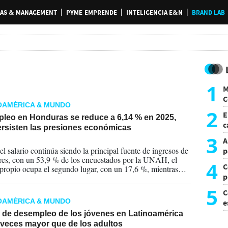
AS & MANAGEMENT
PYME-EMPRENDE
INTELIGENCIA E&N
BRAND LAB
1
M
C
OAMÉRICA & MUNDO
y
2
E
leo en Honduras se reduce a 6,14 % en 2025,
c
ersisten las presiones económicas
s
3
A
2026
l salario continúa siendo la principal fuente de ingresos de
p
res, con un 53,9 % de los encuestados por la UNAH, el
4
C
propio ocupa el segundo lugar, con un 17,6 %, mientras
p
remesas se consolidan como la tercera fuente, al representar
 según los resultados de la encuesta.
c
5
C
OAMÉRICA & MUNDO
e
i
a de desempleo de los jóvenes en Latinoamérica
 veces mayor que de los adultos