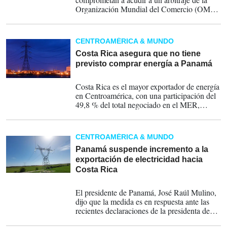
Organización Mundial del Comercio (OMC)
para que examine una apelación que Panamá
presentó, en febrero de 2025, contra un fallo
favoreció a Costa Rica.
CENTROAMÉRICA & MUNDO
Costa Rica asegura que no tiene
previsto comprar energía a Panamá
22-05-2026
Costa Rica es el mayor exportador de energía
en Centroamérica, con una participación del
49,8 % del total negociado en el MER,
seguido de Guatemala (29,9 %) y Panamá
(11 %), según el informe operativo del MER.
CENTROAMÉRICA & MUNDO
Panamá suspende incremento a la
exportación de electricidad hacia
Costa Rica
21-05-2026
El presidente de Panamá, José Raúl Mulino,
dijo que la medida es en respuesta ante las
recientes declaraciones de la presidenta de
Costa Rica, Laura Fernández respecto a