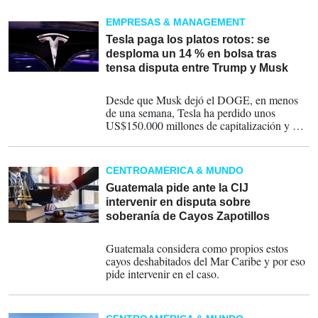
disputas comerciales de productos
agropecuarios.
EMPRESAS & MANAGEMENT
Tesla paga los platos rotos: se
desploma un 14 % en bolsa tras
tensa disputa entre Trump y Musk
05-06-2025
Desde que Musk dejó el DOGE, en menos
de una semana, Tesla ha perdido unos
US$150.000 millones de capitalización y ya
no forma parte del grupo de cotizadas con
valores superiores a 1 billón de dólares.
CENTROAMÉRICA & MUNDO
Guatemala pide ante la CIJ
intervenir en disputa sobre
soberanía de Cayos Zapotillos
11-12-2023
Guatemala considera como propios estos
cayos deshabitados del Mar Caribe y por eso
pide intervenir en el caso.