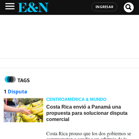
INGRESAR
TAGS
1
Disputa
CENTROAMÉRICA & MUNDO
Costa Rica envió a Panamá una
propuesta para solucionar disputa
comercial
06-08-2026
Costa Rica prouso que los dos gobiernos se
comprometan a acudir a un arbitraje de la